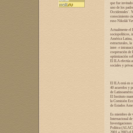
que fue invitado
uno de los padre
Occidentales¨. Y
conocimiento cie
ruso Nikolái Vaví
Actualmente el I
sociopolíticos, 
América Latina, 
estructurales, la
inter- e intrana
cooperación de R
optimización sobr
El ILA efectúa a
sociales y privad
El ILA está en c
40 acuerdos y pr
de Latinoaméric
El Instituto man
la Comisión Eco
de Estados Amer
Es miembro de va
Internacional d
Investigaciones
Política (ALACI
2001 a 2003 el 