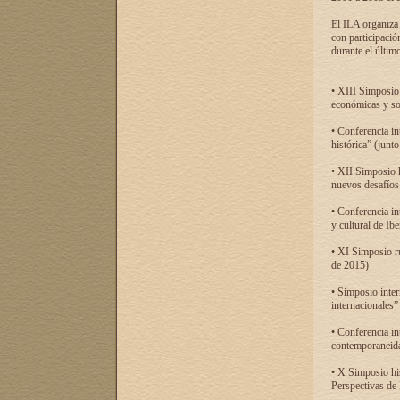
El ILA organiza 
con participació
durante el último
• XIII Simposio 
económicas y so
• Conferencia i
histórica” (jun
• XII Simposio 
nuevos desafíos
• Conferencia in
y cultural de Ib
• XI Simposio r
de 2015)
• Simposio inter
internacionales”
• Conferencia in
contemporaneida
• X Simposio his
Perspectivas de