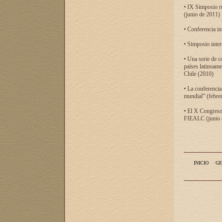
• IX Simposio r
(junio de 2011)
• Conferencia in
• Simposio inter
• Una serie de c
países latinoam
Chile (2010)
• La conferencia
mundial” (febre
• El X Congreso 
FIEALC (junio d
INICIO
GE