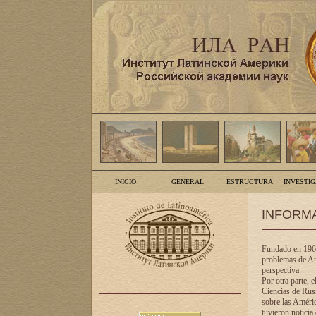
INICIO
GENERAL
ESTRUCTURA
INVESTI
INFORM
Fundado en 1961
problemas de Am
perspectiva.
Por otra parte, 
Ciencias de Rusi
sobre las Améric
tuvieron noticia