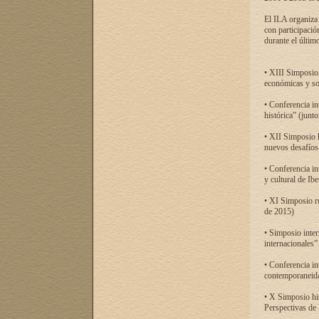
El ILA organiza 
con participació
durante el último
• XIII Simposio 
económicas y so
• Conferencia i
histórica” (jun
• XII Simposio 
nuevos desafíos
• Conferencia in
y cultural de Ib
• XI Simposio r
de 2015)
• Simposio inter
internacionales”
• Conferencia in
contemporaneida
• X Simposio his
Perspectivas de