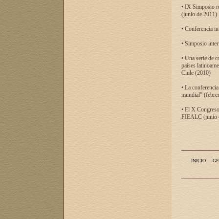
• IX Simposio r
(junio de 2011)
• Conferencia in
• Simposio inter
• Una serie de c
países latinoam
Chile (2010)
• La conferencia
mundial” (febre
• El X Congreso 
FIEALC (junio d
INICIO
GE