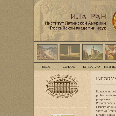
INICIO
GENERAL
ESTRUCTURA
INVESTI
INFORM
Fundado en 1961
problemas de Am
perspectiva.
Por otra parte, 
Ciencias de Rusi
sobre las Améric
tuvieron noticia