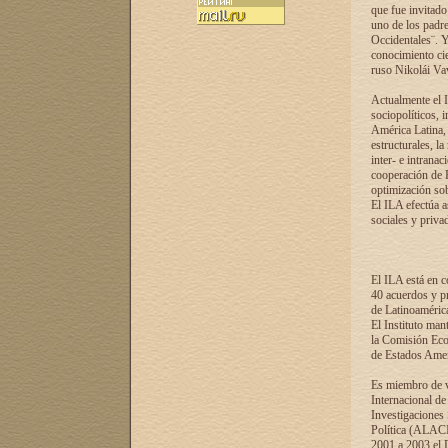
que fue invitado
uno de los padre
Occidentales¨. Y
conocimiento cie
ruso Nikolái Vaví
Actualmente el I
sociopolíticos, 
América Latina, 
estructurales, la
inter- e intrana
cooperación de R
optimización sobr
El ILA efectúa a
sociales y privad
El ILA está en c
40 acuerdos y pr
de Latinoaméric
El Instituto man
la Comisión Eco
de Estados Amer
Es miembro de va
Internacional d
Investigaciones
Política (ALACI
2001 a 2003 el 