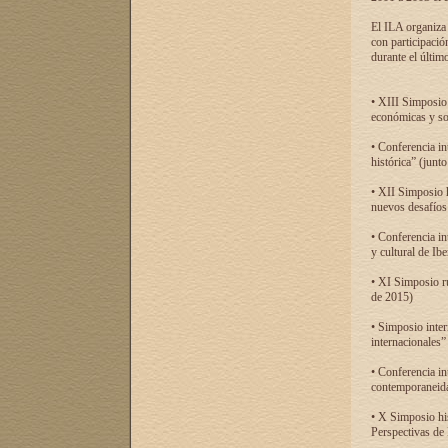
El ILA organiza 
con participació
durante el último
• XIII Simposio 
económicas y so
• Conferencia i
histórica” (jun
• XII Simposio 
nuevos desafíos
• Conferencia in
y cultural de Ib
• XI Simposio r
de 2015)
• Simposio inter
internacionales”
• Conferencia in
contemporaneida
• X Simposio his
Perspectivas de