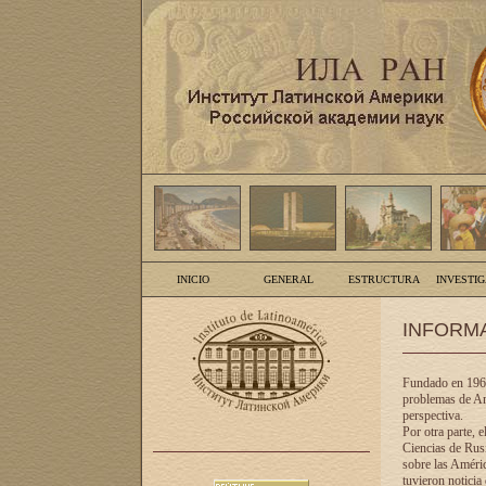
INICIO
GENERAL
ESTRUCTURA
INVESTI
INFORM
Fundado en 1961
problemas de Am
perspectiva.
Por otra parte, 
Ciencias de Rusi
sobre las Améric
tuvieron noticia