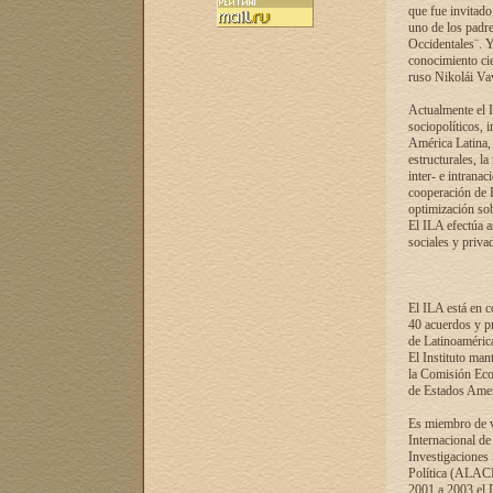
que fue invitado
uno de los padre
Occidentales¨. Y
conocimiento cie
ruso Nikolái Vaví
Actualmente el I
sociopolíticos, 
América Latina, 
estructurales, la
inter- e intrana
cooperación de R
optimización sobr
El ILA efectúa a
sociales y privad
El ILA está en c
40 acuerdos y pr
de Latinoaméric
El Instituto man
la Comisión Eco
de Estados Amer
Es miembro de va
Internacional d
Investigaciones
Política (ALACI
2001 a 2003 el 