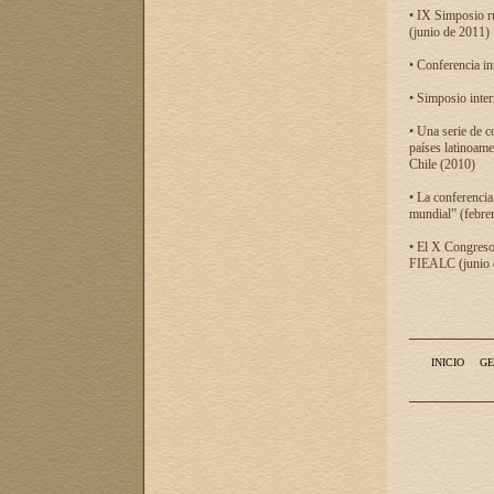
• IX Simposio r
(junio de 2011)
• Conferencia in
• Simposio inter
• Una serie de c
países latinoam
Chile (2010)
• La conferencia
mundial” (febre
• El X Congreso 
FIEALC (junio d
INICIO
GE