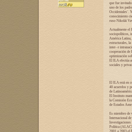
que fue invitado
uno de los padre
Occidentales¨. Y
conocimiento cie
ruso Nikolái Vaví
Actualmente el I
sociopolíticos, 
América Latina, 
estructurales, la
inter- e intrana
cooperación de R
optimización sobr
El ILA efectúa a
sociales y privad
El ILA está en c
40 acuerdos y pr
de Latinoaméric
El Instituto man
la Comisión Eco
de Estados Amer
Es miembro de va
Internacional d
Investigaciones
Política (ALACI
2001 a 2003 el 