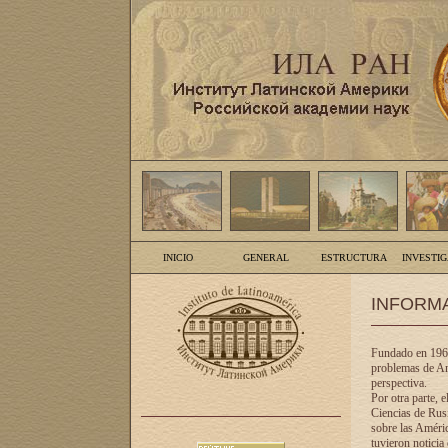
INICIO
GENERAL
ESTRUCTURA
INVESTI
INFORM
Fundado en 1961
problemas de Am
perspectiva.
Por otra parte, 
Ciencias de Rusi
sobre las Améric
tuvieron noticia