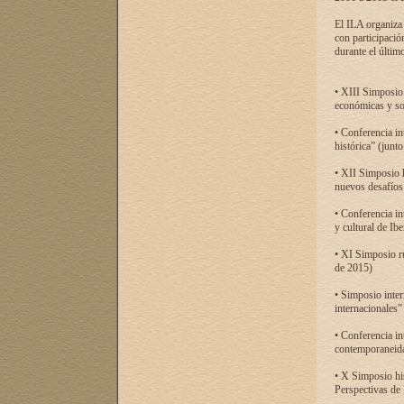
El ILA organiza 
con participació
durante el último
• XIII Simposio 
económicas y so
• Conferencia i
histórica” (jun
• XII Simposio 
nuevos desafíos
• Conferencia in
y cultural de Ib
• XI Simposio r
de 2015)
• Simposio inter
internacionales”
• Conferencia in
contemporaneida
• X Simposio his
Perspectivas de