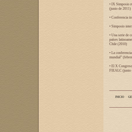
• IX Simposio r
(junio de 2011)
• Conferencia in
• Simposio inter
• Una serie de c
países latinoam
Chile (2010)
• La conferencia
mundial” (febre
• El X Congreso 
FIEALC (junio d
INICIO
GE