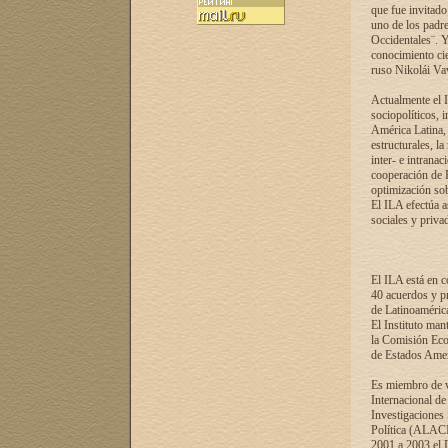
que fue invitado
uno de los padre
Occidentales¨. Y
conocimiento cie
ruso Nikolái Vaví
Actualmente el I
sociopolíticos, 
América Latina, 
estructurales, la
inter- e intrana
cooperación de R
optimización sobr
El ILA efectúa a
sociales y privad
El ILA está en c
40 acuerdos y pr
de Latinoaméric
El Instituto man
la Comisión Eco
de Estados Amer
Es miembro de va
Internacional d
Investigaciones
Política (ALACI
2001 a 2003 el 