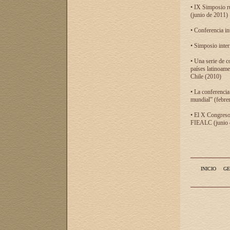
• IX Simposio r
(junio de 2011)
• Conferencia in
• Simposio inter
• Una serie de c
países latinoam
Chile (2010)
• La conferencia
mundial” (febre
• El X Congreso 
FIEALC (junio d
INICIO
GE