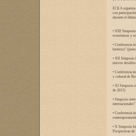
El ILA organiza 
con participació
durante el último
• XIII Simposio 
económicas y so
• Conferencia i
histórica” (jun
• XII Simposio 
nuevos desafíos
• Conferencia in
y cultural de Ib
• XI Simposio r
de 2015)
• Simposio inter
internacionales”
• Conferencia in
contemporaneida
• X Simposio his
Perspectivas de