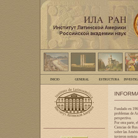
INICIO
GENERAL
ESTRUCTURA
INVESTI
INFORM
Fundado en 1961
problemas de Am
perspectiva.
Por otra parte, 
Ciencias de Rusi
sobre las Améric
tuvieron noticia