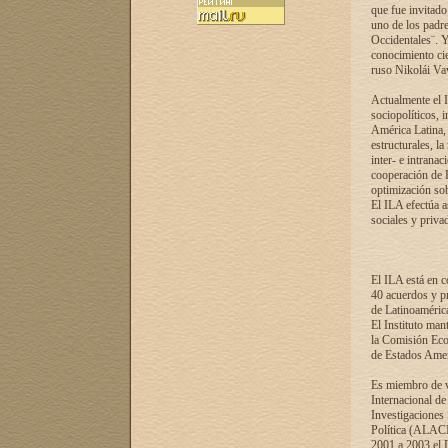
que fue invitado
uno de los padre
Occidentales¨. Y
conocimiento cie
ruso Nikolái Vaví
Actualmente el I
sociopolíticos, 
América Latina, 
estructurales, la
inter- e intrana
cooperación de R
optimización sobr
El ILA efectúa a
sociales y privad
El ILA está en c
40 acuerdos y pr
de Latinoaméric
El Instituto man
la Comisión Eco
de Estados Amer
Es miembro de va
Internacional d
Investigaciones
Política (ALACI
2001 a 2003 el 