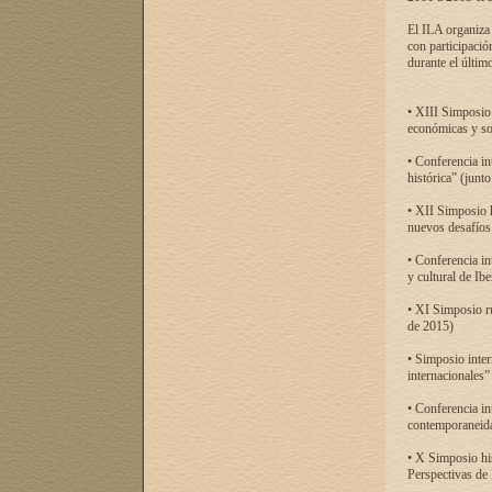
El ILA organiza 
con participació
durante el último
• XIII Simposio 
económicas y so
• Conferencia i
histórica” (jun
• XII Simposio 
nuevos desafíos
• Conferencia in
y cultural de Ib
• XI Simposio r
de 2015)
• Simposio inter
internacionales”
• Conferencia in
contemporaneida
• X Simposio his
Perspectivas de