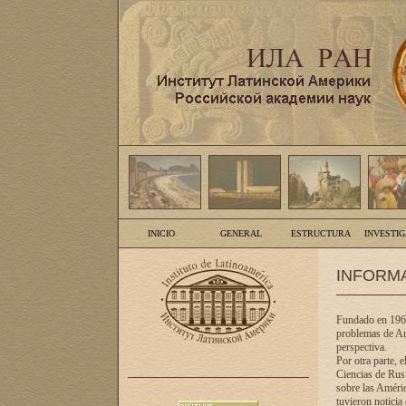
INICIO
GENERAL
ESTRUCTURA
INVESTI
INFORM
Fundado en 1961
problemas de Am
perspectiva.
Por otra parte, 
Ciencias de Rusi
sobre las Améric
tuvieron noticia