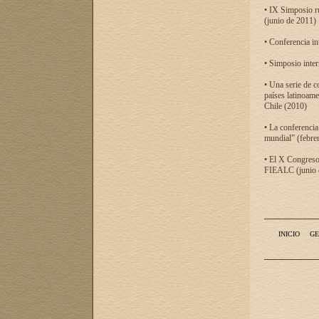
• IX Simposio r
(junio de 2011)
• Conferencia in
• Simposio inter
• Una serie de c
países latinoam
Chile (2010)
• La conferencia
mundial” (febre
• El X Congreso 
FIEALC (junio d
INICIO
GE