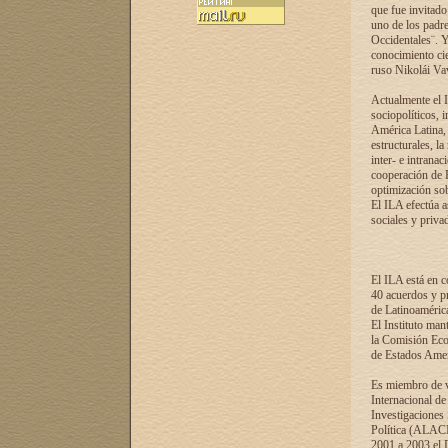
que fue invitado
uno de los padre
Occidentales¨. Y
conocimiento cie
ruso Nikolái Vaví
Actualmente el I
sociopolíticos, 
América Latina, 
estructurales, la
inter- e intrana
cooperación de R
optimización sobr
El ILA efectúa a
sociales y privad
El ILA está en c
40 acuerdos y pr
de Latinoaméric
El Instituto man
la Comisión Eco
de Estados Amer
Es miembro de va
Internacional d
Investigaciones
Política (ALACI
2001 a 2003 el 