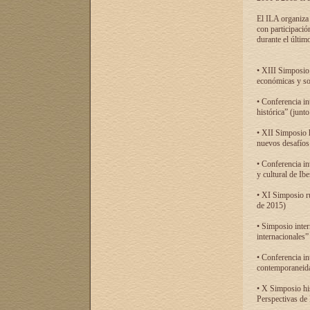
El ILA organiza 
con participació
durante el último
• XIII Simposio 
económicas y so
• Conferencia i
histórica” (jun
• XII Simposio 
nuevos desafíos
• Conferencia in
y cultural de Ib
• XI Simposio r
de 2015)
• Simposio inter
internacionales”
• Conferencia in
contemporaneida
• X Simposio his
Perspectivas de