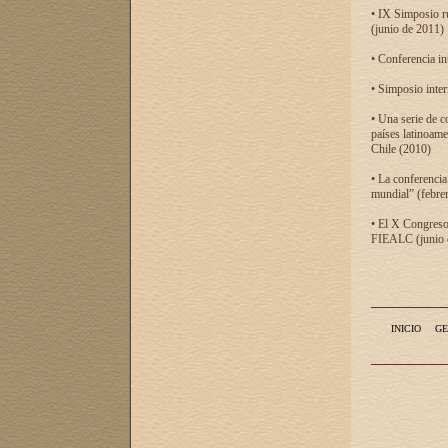
• IX Simposio r
(junio de 2011)
• Conferencia in
• Simposio inter
• Una serie de c
países latinoam
Chile (2010)
• La conferencia
mundial” (febre
• El X Congreso 
FIEALC (junio d
INICIO
GE