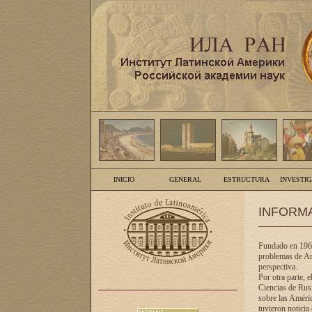
INICIO
GENERAL
ESTRUCTURA
INVESTI
INFORM
Fundado en 1961
problemas de Am
perspectiva.
Por otra parte, 
Ciencias de Rusi
sobre las Améric
tuvieron noticia