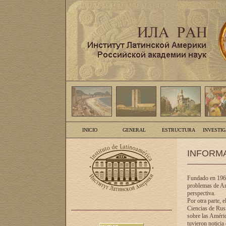
INICIO
GENERAL
ESTRUCTURA
INVESTI
INFORM
Fundado en 1961
problemas de Am
perspectiva.
Por otra parte, 
Ciencias de Rusi
sobre las Améric
tuvieron noticia