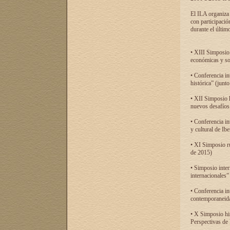
El ILA organiza 
con participació
durante el último
• XIII Simposio 
económicas y so
• Conferencia i
histórica” (jun
• XII Simposio 
nuevos desafíos
• Conferencia in
y cultural de Ib
• XI Simposio r
de 2015)
• Simposio inter
internacionales”
• Conferencia in
contemporaneida
• X Simposio his
Perspectivas de