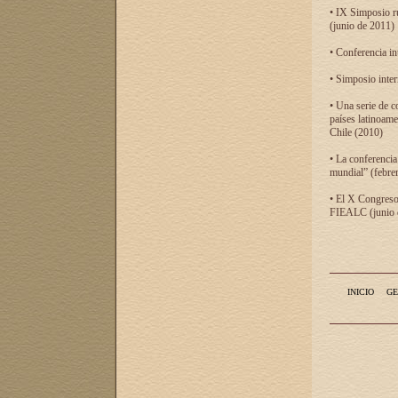
• IX Simposio r
(junio de 2011)
• Conferencia in
• Simposio inter
• Una serie de c
países latinoam
Chile (2010)
• La conferencia
mundial” (febre
• El X Congreso 
FIEALC (junio d
INICIO
GE