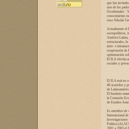
que fue invitado
uno de los padre
Occidentales¨. Y
conocimiento cie
ruso Nikolái Vaví
Actualmente el I
sociopolíticos, 
América Latina, 
estructurales, la
inter- e intrana
cooperación de R
optimización sobr
El ILA efectúa a
sociales y privad
El ILA está en c
40 acuerdos y pr
de Latinoaméric
El Instituto man
la Comisión Eco
de Estados Amer
Es miembro de va
Internacional d
Investigaciones
Política (ALACI
2001 a 2003 el 