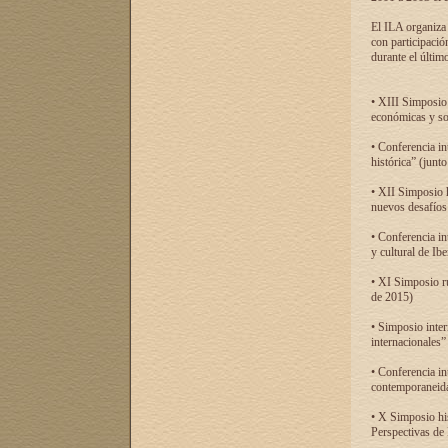
El ILA organiza 
con participació
durante el último
• XIII Simposio 
económicas y so
• Conferencia i
histórica” (jun
• XII Simposio 
nuevos desafíos
• Conferencia in
y cultural de Ib
• XI Simposio r
de 2015)
• Simposio inter
internacionales”
• Conferencia in
contemporaneida
• X Simposio his
Perspectivas de