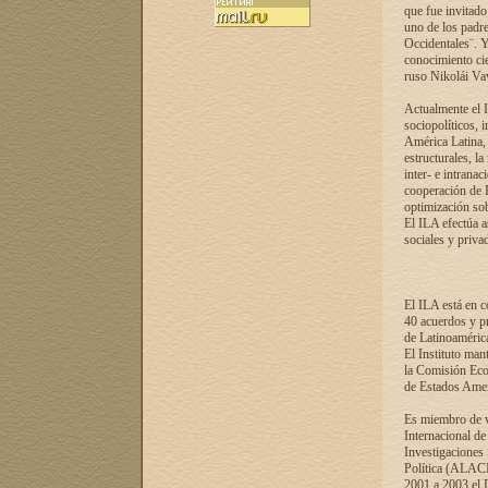
que fue invitado
uno de los padre
Occidentales¨. Y
conocimiento cie
ruso Nikolái Vaví
Actualmente el I
sociopolíticos, 
América Latina, 
estructurales, la
inter- e intrana
cooperación de R
optimización sobr
El ILA efectúa a
sociales y privad
El ILA está en c
40 acuerdos y pr
de Latinoaméric
El Instituto man
la Comisión Eco
de Estados Amer
Es miembro de va
Internacional d
Investigaciones
Política (ALACI
2001 a 2003 el 