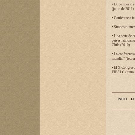
• IX Simposio r
(junio de 2011)
• Conferencia in
• Simposio inter
• Una serie de c
países latinoam
Chile (2010)
• La conferencia
mundial” (febre
• El X Congreso 
FIEALC (junio d
INICIO
GE