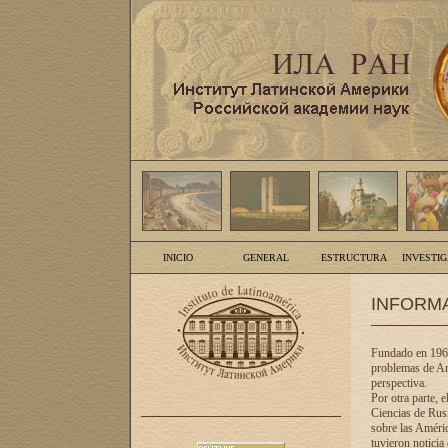
INICIO
GENERAL
ESTRUCTURA
INVESTI
INFORM
Fundado en 1961
problemas de Am
perspectiva.
Por otra parte, 
Ciencias de Rusi
sobre las Améric
tuvieron noticia