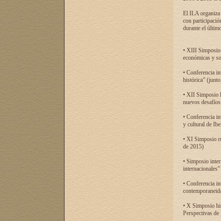
El ILA organiza 
con participació
durante el último
• XIII Simposio 
económicas y so
• Conferencia i
histórica” (jun
• XII Simposio 
nuevos desafíos
• Conferencia in
y cultural de Ib
• XI Simposio r
de 2015)
• Simposio inter
internacionales”
• Conferencia in
contemporaneida
• X Simposio his
Perspectivas de