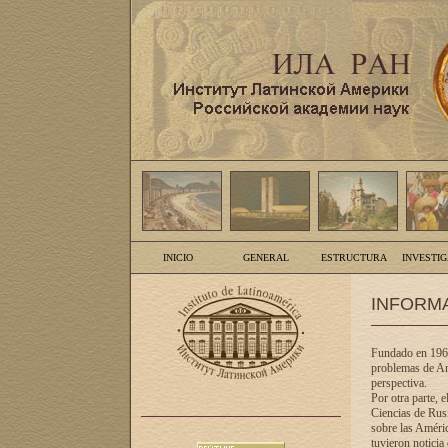
INICIO
GENERAL
ESTRUCTURA
INVESTI
INFORM
Fundado en 1961
problemas de Am
perspectiva.
Por otra parte, 
Ciencias de Rusi
sobre las Améric
tuvieron noticia