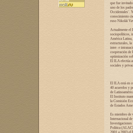
que fue invitado
uno de los padre
Occidentales¨. Y
conocimiento cie
ruso Nikolái Vaví
Actualmente el I
sociopolíticos, 
América Latina, 
estructurales, la
inter- e intrana
cooperación de R
optimización sobr
El ILA efectúa a
sociales y privad
El ILA está en c
40 acuerdos y pr
de Latinoaméric
El Instituto man
la Comisión Eco
de Estados Amer
Es miembro de va
Internacional d
Investigaciones
Política (ALACI
2001 a 2003 el 