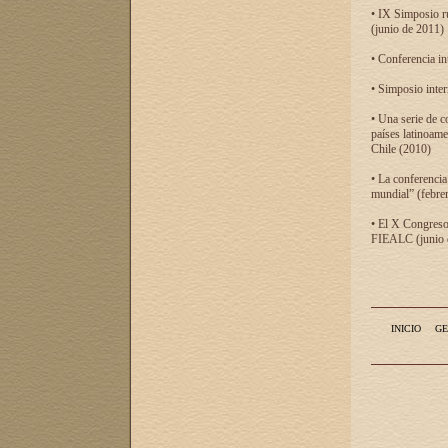
• IX Simposio r
(junio de 2011)
• Conferencia in
• Simposio inter
• Una serie de c
países latinoam
Chile (2010)
• La conferencia
mundial” (febre
• El X Congreso 
FIEALC (junio d
INICIO
GE