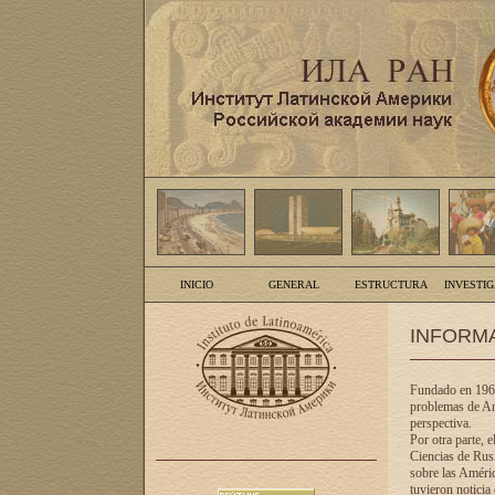
INICIO
GENERAL
ESTRUCTURA
INVESTI
INFORM
Fundado en 1961
problemas de Am
perspectiva.
Por otra parte, 
Ciencias de Rusi
sobre las Améric
tuvieron noticia