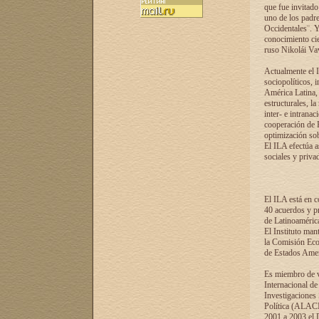
que fue invitado
uno de los padre
Occidentales¨. Y
conocimiento cie
ruso Nikolái Vaví
Actualmente el I
sociopolíticos, 
América Latina, 
estructurales, la
inter- e intrana
cooperación de R
optimización sobr
El ILA efectúa a
sociales y privad
El ILA está en c
40 acuerdos y pr
de Latinoaméric
El Instituto man
la Comisión Eco
de Estados Amer
Es miembro de va
Internacional d
Investigaciones
Política (ALACI
2001 a 2003 el 