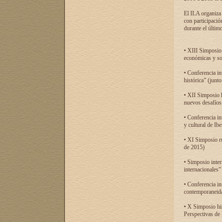
El ILA organiza 
con participació
durante el último
• XIII Simposio 
económicas y so
• Conferencia i
histórica” (jun
• XII Simposio 
nuevos desafíos
• Conferencia in
y cultural de Ib
• XI Simposio r
de 2015)
• Simposio inter
internacionales”
• Conferencia in
contemporaneida
• X Simposio his
Perspectivas de