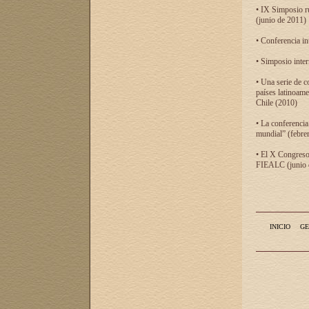
• IX Simposio r
(junio de 2011)
• Conferencia in
• Simposio inter
• Una serie de c
países latinoam
Chile (2010)
• La conferencia
mundial” (febre
• El X Congreso 
FIEALC (junio d
INICIO
GE