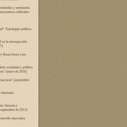
 redondas y seminarios
s encuentros celebrados
”: Estrategias político-
 en la retrospección
7)
 Rusia frente a los
áneo económico, político
Rusia” (mayo de 2016)
mocracia” (septiembre
 relaciones
e: historia y
 septiembre de 2013)
sarrollo innovador.