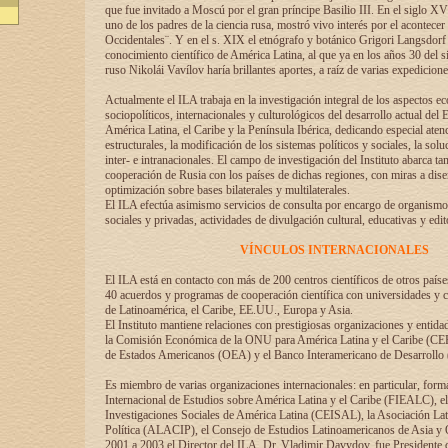
que fue invitado a Moscú por el gran príncipe Basilio III. En el siglo X
uno de los padres de la ciencia rusa, mostró vivo interés por el acontecer 
Occidentales¨. Y en el s. XIX el etnógrafo y botánico Grigori Langsdorf 
conocimiento científico de América Latina, al que ya en los años 30 del s
ruso Nikolái Vavílov haría brillantes aportes, a raíz de varias expedicione
Actualmente el ILA trabaja en la investigación integral de los aspectos e
sociopolíticos, internacionales y culturológicos del desarrollo actual del 
América Latina, el Caribe y la Península Ibérica, dedicando especial aten
estructurales, la modificación de los sistemas políticos y sociales, la solu
inter- e intranacionales. El campo de investigación del Instituto abarca t
cooperación de Rusia con los países de dichas regiones, con miras a dise
optimización sobre bases bilaterales y multilaterales.
El ILA efectúa asimismo servicios de consulta por encargo de organismos
sociales y privadas, actividades de divulgación cultural, educativas y edito
VÍNCULOS INTERNACIONALES
El ILA está en contacto con más de 200 centros científicos de otros país
40 acuerdos y programas de cooperación científica con universidades y c
de Latinoamérica, el Caribe, EE.UU., Europa y Asia.
El Instituto mantiene relaciones con prestigiosas organizaciones y entid
la Comisión Económica de la ONU para América Latina y el Caribe (CE
de Estados Americanos (OEA) y el Banco Interamericano de Desarrollo
Es miembro de varias organizaciones internacionales: en particular, form
Internacional de Estudios sobre América Latina y el Caribe (FIEALC), 
Investigaciones Sociales de América Latina (CEISAL), la Asociación La
Política (ALACIP), el Consejo de Estudios Latinoamericanos de Asia 
2001 a 2003 el Director del ILA, Dr. Vladimir Davydov, fue Presidente