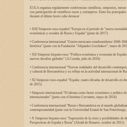
El ILA organiza regularmente conferencias científicas, simposios, mesas
con participación de científicos rusos y extranjeros. Entre los principale
durante el último lustro cabe destacar:
• XIII Simposio ruso-español “Europa en el periodo de “nueva normalidad
económicas y sociales de Rusia y España” (junio de 2017)
• Conferencia internacional “Guerra mexicano-estadounidense 1846-1848
histórica” (junto con la Fundación “Alejandro Gorchakov”, mayo de 201
• XII Simposio hispano-ruso “Política económica y economía de España y
nuevos desafíos globales” (A Coruña, julio de 2016)
• Conferencia internacional “Nuevas realidades del desarrollo contempor
y cultural de Iberoamérica y su reflejo en la actividad internacional de 
• XI Simposio ruso-español “España: cuatro décadas de desarrollo en de
de 2015)
• Simposio internacional “El idioma como factor económico y político de
internacionales” (junto con el Instituto Cervantes, mayo de 2014)
• Conferencia internacional “Rusia e Iberoamérica en el mundo globalizant
contemporaneidad (junto con la Universidad Estatal de San Petersburgo,
• X Simposio hispano-ruso “Superación de la crisis y posibilidades de de
Perspectivas de España y Rusia” (Alcalá de Henares, octubre de 2011)