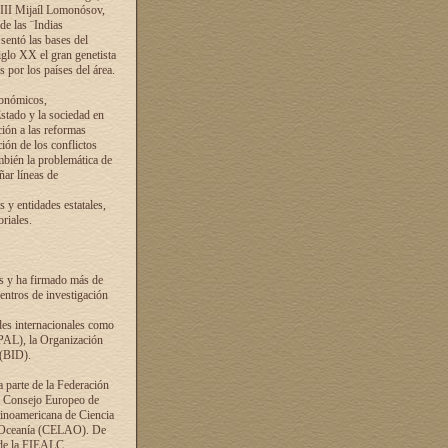
VIII Mijaíl Lomonósov,
de las ¨Indias
sentó las bases del
iglo XX el gran genetista
s por los países del área.
conómicos,
Estado y la sociedad en
ción a las reformas
ción de los conflictos
ambién la problemática de
ñar líneas de
 y entidades estatales,
riales.
es y ha firmado más de
entros de investigación
ades internacionales como
PAL), la Organización
 (BID).
a parte de la Federación
el Consejo Europeo de
tinoamericana de Ciencia
y Oceanía (CELAO). De
 de la FIEALC.