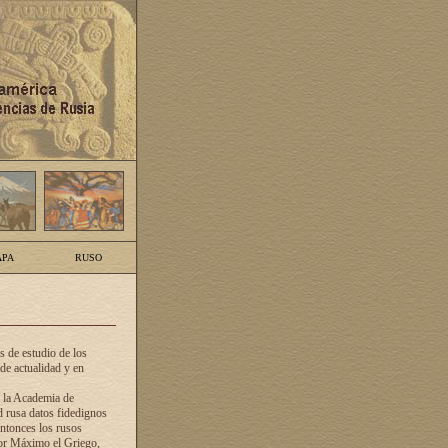
PA
RUSO
 de estudio de los
de actualidad y en
e la Academia de
d rusa datos fidedignos
ntonces los rusos
dor Máximo el Griego,