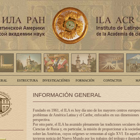
ERAL
ESTRUCTURA
INVESTIGACIÓNES
FORMACIÓN
CONTACTOS
MA
INFORMACIÓN GENERAL
Fundado en 1961, el ILA es hoy día uno de los mayores centros europeos
problemas de América Latina y el Caribe, enfocados en sus dimensiones 
perspectiva.
Por otra parte, el ILA ha asumido plenamente las tradiciones seculares d
Ciencias de Rusia y, en particular, la misión de proporcionar a la socieda
sobre las Américas, cuyos orígenes se remontan al siglo XVI. En aquel e
tuvieron noticia del Nuevo Mundo por los trabajos del teólogo e ilustra