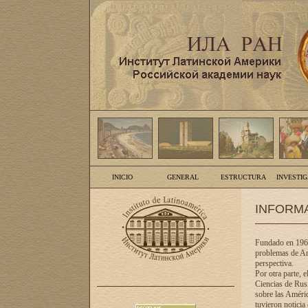
INICIO
GENERAL
ESTRUCTURA
INVESTI
INFORM
Fundado en 1961
problemas de Am
perspectiva.
Por otra parte, 
Ciencias de Rusi
sobre las Améric
tuvieron noticia