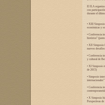
El ILA organiza 
con participació
durante el último
• XIII Simposio 
económicas y so
• Conferencia i
histórica” (jun
• XII Simposio 
nuevos desafíos
• Conferencia in
y cultural de Ib
• XI Simposio r
de 2015)
• Simposio inter
internacionales”
• Conferencia in
contemporaneida
• X Simposio his
Perspectivas de