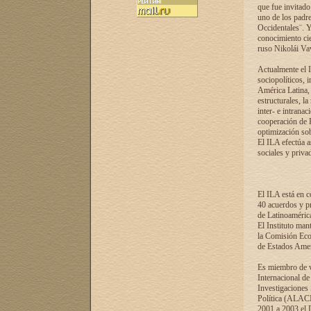
que fue invitado
uno de los padre
Occidentales¨. Y
conocimiento cie
ruso Nikolái Vaví
Actualmente el I
sociopolíticos, 
América Latina, 
estructurales, la
inter- e intrana
cooperación de R
optimización sobr
El ILA efectúa a
sociales y privad
El ILA está en c
40 acuerdos y pr
de Latinoaméric
El Instituto man
la Comisión Eco
de Estados Amer
Es miembro de va
Internacional d
Investigaciones
Política (ALACI
2001 a 2003 el 