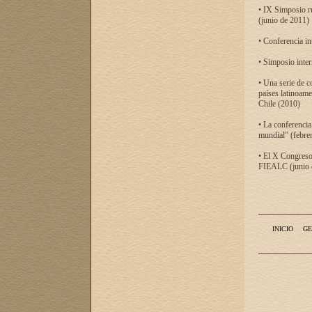
• IX Simposio r
(junio de 2011)
• Conferencia in
• Simposio inter
• Una serie de c
países latinoam
Chile (2010)
• La conferencia
mundial” (febre
• El X Congreso 
FIEALC (junio d
INICIO
GE