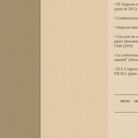
• IX Simposio r
(junio de 2011)
• Conferencia in
• Simposio inter
• Una serie de c
países latinoam
Chile (2010)
• La conferencia
mundial” (febre
• El X Congreso 
FIEALC (junio d
INICIO
GE