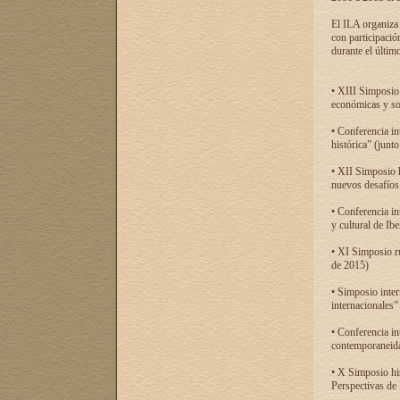
El ILA organiza 
con participació
durante el último
• XIII Simposio 
económicas y so
• Conferencia i
histórica” (jun
• XII Simposio 
nuevos desafíos
• Conferencia in
y cultural de Ib
• XI Simposio r
de 2015)
• Simposio inter
internacionales”
• Conferencia in
contemporaneida
• X Simposio his
Perspectivas de