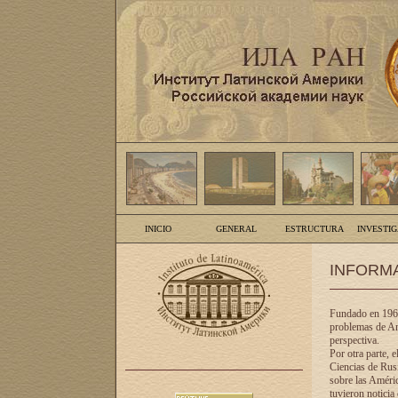
INICIO
GENERAL
ESTRUCTURA
INVESTI
INFORM
Fundado en 1961
problemas de Am
perspectiva.
Por otra parte, 
Ciencias de Rusi
sobre las Améric
tuvieron noticia