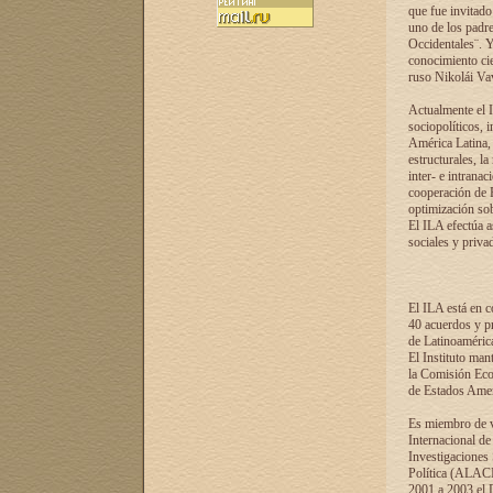
que fue invitado
uno de los padre
Occidentales¨. Y
conocimiento cie
ruso Nikolái Vaví
Actualmente el I
sociopolíticos, 
América Latina, 
estructurales, la
inter- e intrana
cooperación de R
optimización sobr
El ILA efectúa a
sociales y privad
El ILA está en c
40 acuerdos y pr
de Latinoaméric
El Instituto man
la Comisión Eco
de Estados Amer
Es miembro de va
Internacional d
Investigaciones
Política (ALACI
2001 a 2003 el 