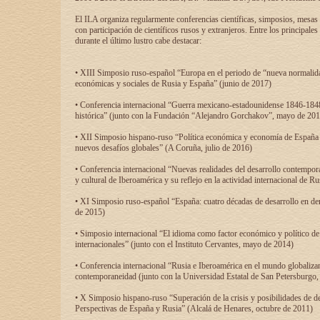
El ILA organiza regularmente conferencias científicas, simposios, mesas
con participación de científicos rusos y extranjeros. Entre los principale
durante el último lustro cabe destacar:
• XIII Simposio ruso-español “Europa en el periodo de “nueva normalidad
económicas y sociales de Rusia y España” (junio de 2017)
• Conferencia internacional “Guerra mexicano-estadounidense 1846-1848
histórica” (junto con la Fundación “Alejandro Gorchakov”, mayo de 201
• XII Simposio hispano-ruso “Política económica y economía de España y
nuevos desafíos globales” (A Coruña, julio de 2016)
• Conferencia internacional “Nuevas realidades del desarrollo contempor
y cultural de Iberoamérica y su reflejo en la actividad internacional de 
• XI Simposio ruso-español “España: cuatro décadas de desarrollo en de
de 2015)
• Simposio internacional “El idioma como factor económico y político de
internacionales” (junto con el Instituto Cervantes, mayo de 2014)
• Conferencia internacional “Rusia e Iberoamérica en el mundo globalizant
contemporaneidad (junto con la Universidad Estatal de San Petersburgo,
• X Simposio hispano-ruso “Superación de la crisis y posibilidades de de
Perspectivas de España y Rusia” (Alcalá de Henares, octubre de 2011)