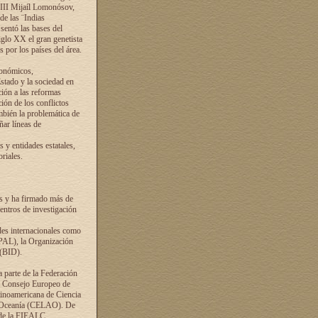
VIII Mijaíl Lomonósov,
de las ¨Indias
sentó las bases del
iglo XX el gran genetista
s por los países del área.
conómicos,
Estado y la sociedad en
ción a las reformas
ción de los conflictos
ambién la problemática de
ñar líneas de
 y entidades estatales,
riales.
es y ha firmado más de
entros de investigación
ades internacionales como
PAL), la Organización
 (BID).
a parte de la Federación
el Consejo Europeo de
tinoamericana de Ciencia
y Oceanía (CELAO). De
 de la FIEALC.