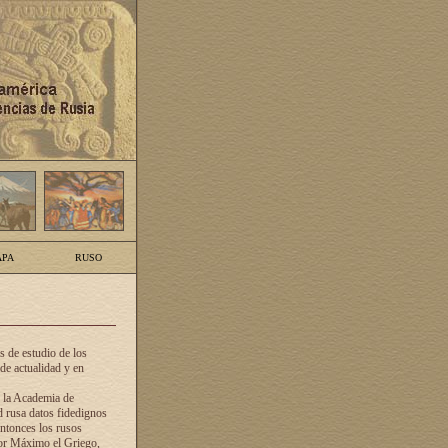
PA
RUSO
 de estudio de los
de actualidad y en
e la Academia de
d rusa datos fidedignos
ntonces los rusos
dor Máximo el Griego,