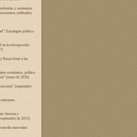
 redondas y seminarios
s encuentros celebrados
”: Estrategias político-
 en la retrospección
7)
 Rusia frente a los
áneo económico, político
Rusia” (mayo de 2016)
mocracia” (septiembre
 relaciones
e: historia y
 septiembre de 2013)
sarrollo innovador.