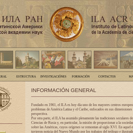
ERAL
ESTRUCTURA
INVESTIGACIÓNES
FORMACIÓN
CONTACTOS
MA
INFORMACIÓN GENERAL
Fundado en 1961, el ILA es hoy día uno de los mayores centros europeos
problemas de América Latina y el Caribe, enfocados en sus dimensiones 
perspectiva.
Por otra parte, el ILA ha asumido plenamente las tradiciones seculares d
Ciencias de Rusia y, en particular, la misión de proporcionar a la socieda
sobre las Américas, cuyos orígenes se remontan al siglo XVI. En aquel e
tuvieron noticia del Nuevo Mundo por los trabajos del teólogo e ilustra