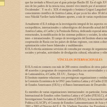
que fue invitado a Moscú por el gran príncipe Basilio III. En el siglo X
uno de los padres de la ciencia rusa, mostró vivo interés por el acontecer 
Occidentales¨. Y en el s. XIX el etnógrafo y botánico Grigori Langsdorf 
conocimiento científico de América Latina, al que ya en los años 30 del s
ruso Nikolái Vavílov haría brillantes aportes, a raíz de varias expedicione
Actualmente el ILA trabaja en la investigación integral de los aspectos e
sociopolíticos, internacionales y culturológicos del desarrollo actual del 
América Latina, el Caribe y la Península Ibérica, dedicando especial aten
estructurales, la modificación de los sistemas políticos y sociales, la solu
inter- e intranacionales. El campo de investigación del Instituto abarca t
cooperación de Rusia con los países de dichas regiones, con miras a dise
optimización sobre bases bilaterales y multilaterales.
El ILA efectúa asimismo servicios de consulta por encargo de organismos
sociales y privadas, actividades de divulgación cultural, educativas y edito
VÍNCULOS INTERNACIONALES
El ILA está en contacto con más de 200 centros científicos de otros país
40 acuerdos y programas de cooperación científica con universidades y c
de Latinoamérica, el Caribe, EE.UU., Europa y Asia.
El Instituto mantiene relaciones con prestigiosas organizaciones y entid
la Comisión Económica de la ONU para América Latina y el Caribe (CE
de Estados Americanos (OEA) y el Banco Interamericano de Desarrollo
Es miembro de varias organizaciones internacionales: en particular, form
Internacional de Estudios sobre América Latina y el Caribe (FIEALC), 
Investigaciones Sociales de América Latina (CEISAL), la Asociación La
Política (ALACIP), el Consejo de Estudios Latinoamericanos de Asia 
2001 a 2003 el Director del ILA, Dr. Vladimir Davydov, fue Presidente