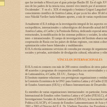
que fue invitado a Moscú por el gran príncipe Basilio III. En el siglo X
uno de los padres de la ciencia rusa, mostró vivo interés por el acontecer 
Occidentales¨. Y en el s. XIX el etnógrafo y botánico Grigori Langsdorf 
conocimiento científico de América Latina, al que ya en los años 30 del s
ruso Nikolái Vavílov haría brillantes aportes, a raíz de varias expedicione
Actualmente el ILA trabaja en la investigación integral de los aspectos e
sociopolíticos, internacionales y culturológicos del desarrollo actual del 
América Latina, el Caribe y la Península Ibérica, dedicando especial aten
estructurales, la modificación de los sistemas políticos y sociales, la solu
inter- e intranacionales. El campo de investigación del Instituto abarca t
cooperación de Rusia con los países de dichas regiones, con miras a dise
optimización sobre bases bilaterales y multilaterales.
El ILA efectúa asimismo servicios de consulta por encargo de organismos
sociales y privadas, actividades de divulgación cultural, educativas y edito
VÍNCULOS INTERNACIONALES
El ILA está en contacto con más de 200 centros científicos de otros país
40 acuerdos y programas de cooperación científica con universidades y c
de Latinoamérica, el Caribe, EE.UU., Europa y Asia.
El Instituto mantiene relaciones con prestigiosas organizaciones y entid
la Comisión Económica de la ONU para América Latina y el Caribe (CE
de Estados Americanos (OEA) y el Banco Interamericano de Desarrollo
Es miembro de varias organizaciones internacionales: en particular, form
Internacional de Estudios sobre América Latina y el Caribe (FIEALC), 
Investigaciones Sociales de América Latina (CEISAL), la Asociación La
Política (ALACIP), el Consejo de Estudios Latinoamericanos de Asia 
2001 a 2003 el Director del ILA, Dr. Vladimir Davydov, fue Presidente