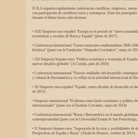
El ILA organiza regularmente conferencias científicas, simposios, mesas
con participación de científicos rusos y extranjeros. Entre los principale
durante el último lustro cabe destacar:
• XIII Simposio ruso-español “Europa en el periodo de “nueva normalidad
económicas y sociales de Rusia y España” (junio de 2017)
• Conferencia internacional “Guerra mexicano-estadounidense 1846-1848
histórica” (junto con la Fundación “Alejandro Gorchakov”, mayo de 201
• XII Simposio hispano-ruso “Política económica y economía de España y
nuevos desafíos globales” (A Coruña, julio de 2016)
• Conferencia internacional “Nuevas realidades del desarrollo contempor
y cultural de Iberoamérica y su reflejo en la actividad internacional de 
• XI Simposio ruso-español “España: cuatro décadas de desarrollo en de
de 2015)
• Simposio internacional “El idioma como factor económico y político de
internacionales” (junto con el Instituto Cervantes, mayo de 2014)
• Conferencia internacional “Rusia e Iberoamérica en el mundo globalizant
contemporaneidad (junto con la Universidad Estatal de San Petersburgo,
• X Simposio hispano-ruso “Superación de la crisis y posibilidades de de
Perspectivas de España y Rusia” (Alcalá de Henares, octubre de 2011)