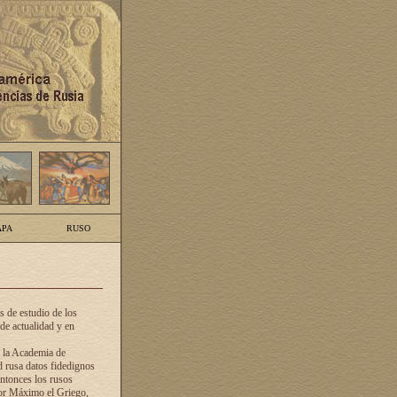
PA
RUSO
 de estudio de los
de actualidad y en
e la Academia de
d rusa datos fidedignos
ntonces los rusos
dor Máximo el Griego,