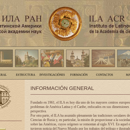
ERAL
ESTRUCTURA
INVESTIGACIÓNES
FORMACIÓN
CONTACTOS
MA
INFORMACIÓN GENERAL
Fundado en 1961, el ILA es hoy día uno de los mayores centros europeos
problemas de América Latina y el Caribe, enfocados en sus dimensiones 
perspectiva.
Por otra parte, el ILA ha asumido plenamente las tradiciones seculares d
Ciencias de Rusia y, en particular, la misión de proporcionar a la socieda
sobre las Américas, cuyos orígenes se remontan al siglo XVI. En aquel e
tuvieron noticia del Nuevo Mundo por los trabajos del teólogo e ilustra