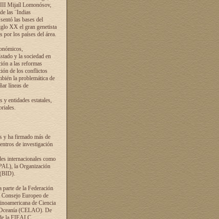
VIII Mijaíl Lomonósov,
de las ¨Indias
sentó las bases del
iglo XX el gran genetista
s por los países del área.
conómicos,
Estado y la sociedad en
ción a las reformas
ción de los conflictos
ambién la problemática de
ñar líneas de
 y entidades estatales,
riales.
es y ha firmado más de
entros de investigación
ades internacionales como
PAL), la Organización
 (BID).
a parte de la Federación
el Consejo Europeo de
tinoamericana de Ciencia
y Oceanía (CELAO). De
 de la FIEALC.