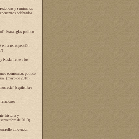
 redondas y seminarios
s encuentros celebrados
”: Estrategias político-
 en la retrospección
7)
 Rusia frente a los
áneo económico, político
Rusia” (mayo de 2016)
mocracia” (septiembre
 relaciones
e: historia y
 septiembre de 2013)
sarrollo innovador.