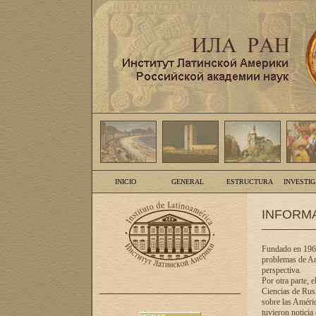
INICIO
GENERAL
ESTRUCTURA
INVESTI
INFORM
Fundado en 1961
problemas de Am
perspectiva.
Por otra parte, 
Ciencias de Rusi
sobre las Améric
tuvieron noticia