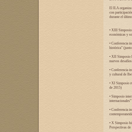
El ILA organiza 
con participació
durante el último
• XIII Simposio 
económicas y so
• Conferencia i
histórica” (jun
• XII Simposio 
nuevos desafíos
• Conferencia in
y cultural de Ib
• XI Simposio r
de 2015)
• Simposio inter
internacionales”
• Conferencia in
contemporaneida
• X Simposio his
Perspectivas de