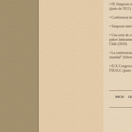
• IX Simposio r
(junio de 2011)
• Conferencia in
• Simposio inter
• Una serie de c
países latinoam
Chile (2010)
• La conferencia
mundial” (febre
• El X Congreso 
FIEALC (junio d
INICIO
GE