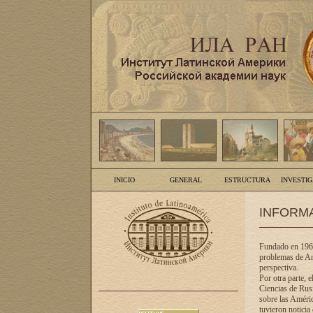
INICIO
GENERAL
ESTRUCTURA
INVESTI
INFORM
Fundado en 1961
problemas de Am
perspectiva.
Por otra parte, 
Ciencias de Rusi
sobre las Améric
tuvieron noticia