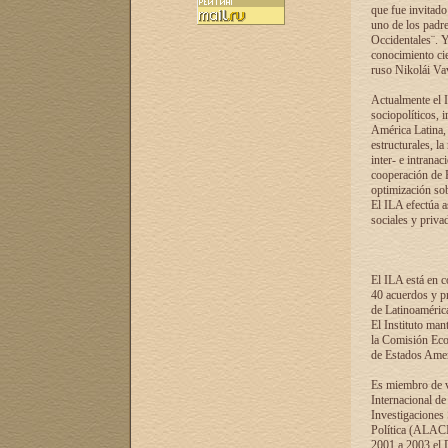
que fue invitado
uno de los padre
Occidentales¨. Y
conocimiento cie
ruso Nikolái Vaví
Actualmente el I
sociopolíticos, 
América Latina, 
estructurales, la
inter- e intrana
cooperación de R
optimización sobr
El ILA efectúa a
sociales y privad
El ILA está en c
40 acuerdos y pr
de Latinoaméric
El Instituto man
la Comisión Eco
de Estados Amer
Es miembro de va
Internacional d
Investigaciones
Política (ALACI
2001 a 2003 el 