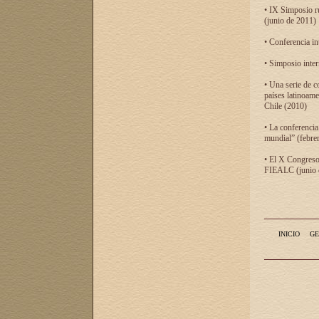
• IX Simposio r
(junio de 2011)
• Conferencia in
• Simposio inter
• Una serie de c
países latinoam
Chile (2010)
• La conferencia
mundial” (febre
• El X Congreso 
FIEALC (junio d
INICIO
GE