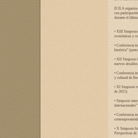
El ILA organiza 
con participació
durante el último
• XIII Simposio 
económicas y so
• Conferencia i
histórica” (jun
• XII Simposio 
nuevos desafíos
• Conferencia in
y cultural de Ib
• XI Simposio r
de 2015)
• Simposio inter
internacionales”
• Conferencia in
contemporaneida
• X Simposio his
Perspectivas de