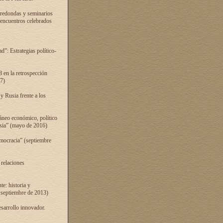
 redondas y seminarios
s encuentros celebrados
”: Estrategias político-
 en la retrospección
7)
 Rusia frente a los
áneo económico, político
Rusia” (mayo de 2016)
mocracia” (septiembre
 relaciones
e: historia y
 septiembre de 2013)
sarrollo innovador.