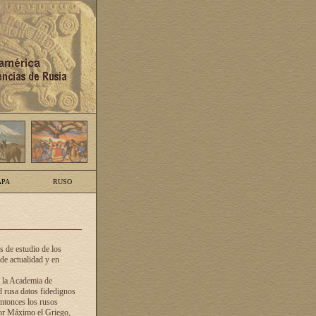
PA
RUSO
 de estudio de los
de actualidad y en
e la Academia de
d rusa datos fidedignos
ntonces los rusos
dor Máximo el Griego,