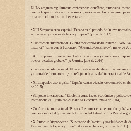
El ILA organiza regularmente conferencias científicas, simposios, mesas
con participación de científicos rusos y extranjeros. Entre los principale
durante el último lustro cabe destacar:
• XIII Simposio ruso-español “Europa en el periodo de “nueva normalidad
económicas y sociales de Rusia y España” (junio de 2017)
• Conferencia internacional “Guerra mexicano-estadounidense 1846-1848
histórica” (junto con la Fundación “Alejandro Gorchakov”, mayo de 201
• XII Simposio hispano-ruso “Política económica y economía de España y
nuevos desafíos globales” (A Coruña, julio de 2016)
• Conferencia internacional “Nuevas realidades del desarrollo contempor
y cultural de Iberoamérica y su reflejo en la actividad internacional de 
• XI Simposio ruso-español “España: cuatro décadas de desarrollo en de
de 2015)
• Simposio internacional “El idioma como factor económico y político de
internacionales” (junto con el Instituto Cervantes, mayo de 2014)
• Conferencia internacional “Rusia e Iberoamérica en el mundo globalizant
contemporaneidad (junto con la Universidad Estatal de San Petersburgo,
• X Simposio hispano-ruso “Superación de la crisis y posibilidades de de
Perspectivas de España y Rusia” (Alcalá de Henares, octubre de 2011)