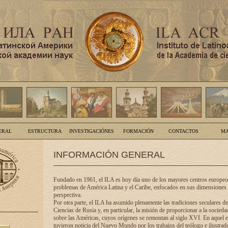
ERAL
ESTRUCTURA
INVESTIGACIÓNES
FORMACIÓN
CONTACTOS
MA
INFORMACIÓN GENERAL
Fundado en 1961, el ILA es hoy día uno de los mayores centros europeos
problemas de América Latina y el Caribe, enfocados en sus dimensiones 
perspectiva.
Por otra parte, el ILA ha asumido plenamente las tradiciones seculares d
Ciencias de Rusia y, en particular, la misión de proporcionar a la socieda
sobre las Américas, cuyos orígenes se remontan al siglo XVI. En aquel e
tuvieron noticia del Nuevo Mundo por los trabajos del teólogo e ilustra