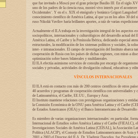
que fue invitado a Moscú por el gran príncipe Basilio III. En el siglo X
uno de los padres de la ciencia rusa, mostró vivo interés por el acontecer 
Occidentales¨. Y en el s. XIX el etnógrafo y botánico Grigori Langsdorf 
conocimiento científico de América Latina, al que ya en los años 30 del s
ruso Nikolái Vavílov haría brillantes aportes, a raíz de varias expedicione
Actualmente el ILA trabaja en la investigación integral de los aspectos e
sociopolíticos, internacionales y culturológicos del desarrollo actual del 
América Latina, el Caribe y la Península Ibérica, dedicando especial aten
estructurales, la modificación de los sistemas políticos y sociales, la solu
inter- e intranacionales. El campo de investigación del Instituto abarca t
cooperación de Rusia con los países de dichas regiones, con miras a dise
optimización sobre bases bilaterales y multilaterales.
El ILA efectúa asimismo servicios de consulta por encargo de organismos
sociales y privadas, actividades de divulgación cultural, educativas y edito
VÍNCULOS INTERNACIONALES
El ILA está en contacto con más de 200 centros científicos de otros país
40 acuerdos y programas de cooperación científica con universidades y c
de Latinoamérica, el Caribe, EE.UU., Europa y Asia.
El Instituto mantiene relaciones con prestigiosas organizaciones y entid
la Comisión Económica de la ONU para América Latina y el Caribe (CE
de Estados Americanos (OEA) y el Banco Interamericano de Desarrollo
Es miembro de varias organizaciones internacionales: en particular, form
Internacional de Estudios sobre América Latina y el Caribe (FIEALC), 
Investigaciones Sociales de América Latina (CEISAL), la Asociación La
Política (ALACIP), el Consejo de Estudios Latinoamericanos de Asia 
2001 a 2003 el Director del ILA, Dr. Vladimir Davydov, fue Presidente