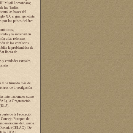
VIII Mijaíl Lomonósov,
de las ¨Indias
sentó las bases del
iglo XX el gran genetista
s por los países del área.
conómicos,
Estado y la sociedad en
ción a las reformas
ción de los conflictos
ambién la problemática de
ñar líneas de
 y entidades estatales,
riales.
es y ha firmado más de
entros de investigación
ades internacionales como
PAL), la Organización
 (BID).
a parte de la Federación
el Consejo Europeo de
tinoamericana de Ciencia
y Oceanía (CELAO). De
 de la FIEALC.