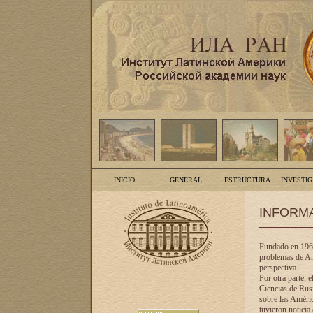
INICIO
GENERAL
ESTRUCTURA
INVESTI
INFORM
Fundado en 1961
problemas de Am
perspectiva.
Por otra parte, 
Ciencias de Rusi
sobre las Améric
tuvieron noticia