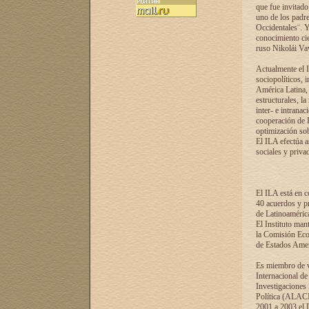
que fue invitado
uno de los padre
Occidentales¨. Y
conocimiento cie
ruso Nikolái Vaví
Actualmente el I
sociopolíticos, 
América Latina, 
estructurales, la
inter- e intrana
cooperación de R
optimización sobr
El ILA efectúa a
sociales y privad
El ILA está en c
40 acuerdos y pr
de Latinoaméric
El Instituto man
la Comisión Eco
de Estados Amer
Es miembro de va
Internacional d
Investigaciones
Política (ALACI
2001 a 2003 el 