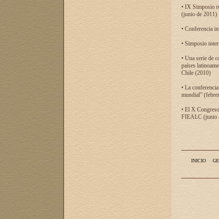
• IX Simposio r
(junio de 2011)
• Conferencia in
• Simposio inter
• Una serie de c
países latinoam
Chile (2010)
• La conferencia
mundial” (febre
• El X Congreso 
FIEALC (junio d
INICIO
GE