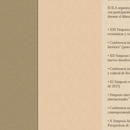
El ILA organiza 
con participació
durante el último
• XIII Simposio 
económicas y so
• Conferencia i
histórica” (jun
• XII Simposio 
nuevos desafíos
• Conferencia in
y cultural de Ib
• XI Simposio r
de 2015)
• Simposio inter
internacionales”
• Conferencia in
contemporaneida
• X Simposio his
Perspectivas de