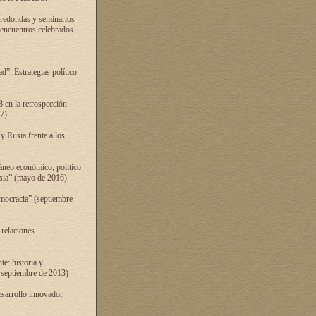
 redondas y seminarios
s encuentros celebrados
”: Estrategias político-
 en la retrospección
7)
 Rusia frente a los
áneo económico, político
Rusia” (mayo de 2016)
mocracia” (septiembre
 relaciones
e: historia y
 septiembre de 2013)
sarrollo innovador.