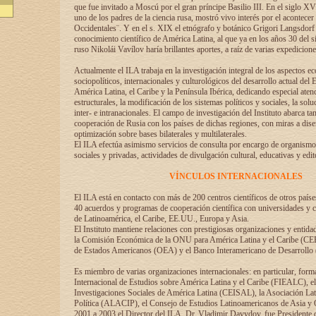
que fue invitado a Moscú por el gran príncipe Basilio III. En el siglo X
uno de los padres de la ciencia rusa, mostró vivo interés por el acontecer 
Occidentales¨. Y en el s. XIX el etnógrafo y botánico Grigori Langsdorf 
conocimiento científico de América Latina, al que ya en los años 30 del s
ruso Nikolái Vavílov haría brillantes aportes, a raíz de varias expedicione
Actualmente el ILA trabaja en la investigación integral de los aspectos e
sociopolíticos, internacionales y culturológicos del desarrollo actual del 
América Latina, el Caribe y la Península Ibérica, dedicando especial aten
estructurales, la modificación de los sistemas políticos y sociales, la solu
inter- e intranacionales. El campo de investigación del Instituto abarca t
cooperación de Rusia con los países de dichas regiones, con miras a dise
optimización sobre bases bilaterales y multilaterales.
El ILA efectúa asimismo servicios de consulta por encargo de organismos
sociales y privadas, actividades de divulgación cultural, educativas y edito
VÍNCULOS INTERNACIONALES
El ILA está en contacto con más de 200 centros científicos de otros país
40 acuerdos y programas de cooperación científica con universidades y c
de Latinoamérica, el Caribe, EE.UU., Europa y Asia.
El Instituto mantiene relaciones con prestigiosas organizaciones y entid
la Comisión Económica de la ONU para América Latina y el Caribe (CE
de Estados Americanos (OEA) y el Banco Interamericano de Desarrollo
Es miembro de varias organizaciones internacionales: en particular, form
Internacional de Estudios sobre América Latina y el Caribe (FIEALC), 
Investigaciones Sociales de América Latina (CEISAL), la Asociación La
Política (ALACIP), el Consejo de Estudios Latinoamericanos de Asia 
2001 a 2003 el Director del ILA, Dr. Vladimir Davydov, fue Presidente