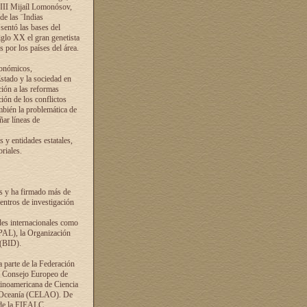
VIII Mijaíl Lomonósov,
de las ¨Indias
sentó las bases del
iglo XX el gran genetista
s por los países del área.
conómicos,
Estado y la sociedad en
ción a las reformas
ción de los conflictos
ambién la problemática de
ñar líneas de
 y entidades estatales,
riales.
es y ha firmado más de
entros de investigación
ades internacionales como
PAL), la Organización
 (BID).
a parte de la Federación
el Consejo Europeo de
tinoamericana de Ciencia
y Oceanía (CELAO). De
 de la FIEALC.