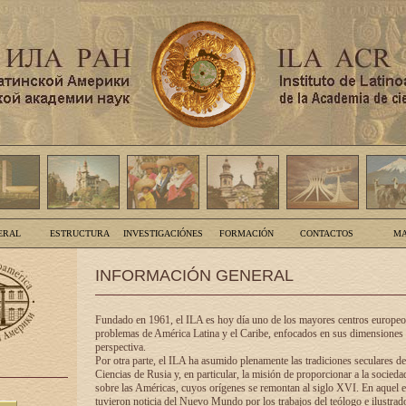
ERAL
ESTRUCTURA
INVESTIGACIÓNES
FORMACIÓN
CONTACTOS
MA
INFORMACIÓN GENERAL
Fundado en 1961, el ILA es hoy día uno de los mayores centros europeos
problemas de América Latina y el Caribe, enfocados en sus dimensiones 
perspectiva.
Por otra parte, el ILA ha asumido plenamente las tradiciones seculares d
Ciencias de Rusia y, en particular, la misión de proporcionar a la socieda
sobre las Américas, cuyos orígenes se remontan al siglo XVI. En aquel e
tuvieron noticia del Nuevo Mundo por los trabajos del teólogo e ilustra