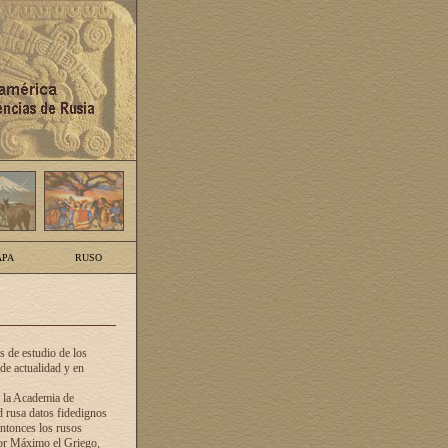
PA
RUSO
 de estudio de los
de actualidad y en
e la Academia de
d rusa datos fidedignos
ntonces los rusos
dor Máximo el Griego,