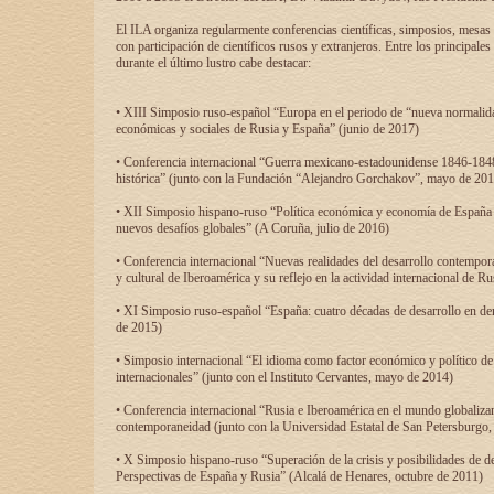
El ILA organiza regularmente conferencias científicas, simposios, mesas
con participación de científicos rusos y extranjeros. Entre los principale
durante el último lustro cabe destacar:
• XIII Simposio ruso-español “Europa en el periodo de “nueva normalidad
económicas y sociales de Rusia y España” (junio de 2017)
• Conferencia internacional “Guerra mexicano-estadounidense 1846-1848
histórica” (junto con la Fundación “Alejandro Gorchakov”, mayo de 201
• XII Simposio hispano-ruso “Política económica y economía de España y
nuevos desafíos globales” (A Coruña, julio de 2016)
• Conferencia internacional “Nuevas realidades del desarrollo contempor
y cultural de Iberoamérica y su reflejo en la actividad internacional de 
• XI Simposio ruso-español “España: cuatro décadas de desarrollo en de
de 2015)
• Simposio internacional “El idioma como factor económico y político de
internacionales” (junto con el Instituto Cervantes, mayo de 2014)
• Conferencia internacional “Rusia e Iberoamérica en el mundo globalizant
contemporaneidad (junto con la Universidad Estatal de San Petersburgo,
• X Simposio hispano-ruso “Superación de la crisis y posibilidades de de
Perspectivas de España y Rusia” (Alcalá de Henares, octubre de 2011)