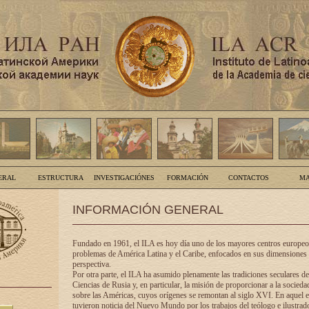
ERAL
ESTRUCTURA
INVESTIGACIÓNES
FORMACIÓN
CONTACTOS
MA
INFORMACIÓN GENERAL
Fundado en 1961, el ILA es hoy día uno de los mayores centros europeos
problemas de América Latina y el Caribe, enfocados en sus dimensiones 
perspectiva.
Por otra parte, el ILA ha asumido plenamente las tradiciones seculares d
Ciencias de Rusia y, en particular, la misión de proporcionar a la socieda
sobre las Américas, cuyos orígenes se remontan al siglo XVI. En aquel e
tuvieron noticia del Nuevo Mundo por los trabajos del teólogo e ilustra