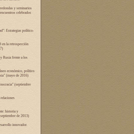
 redondas y seminarios
s encuentros celebrados
”: Estrategias político-
 en la retrospección
7)
 Rusia frente a los
áneo económico, político
Rusia” (mayo de 2016)
mocracia” (septiembre
 relaciones
e: historia y
 septiembre de 2013)
sarrollo innovador.