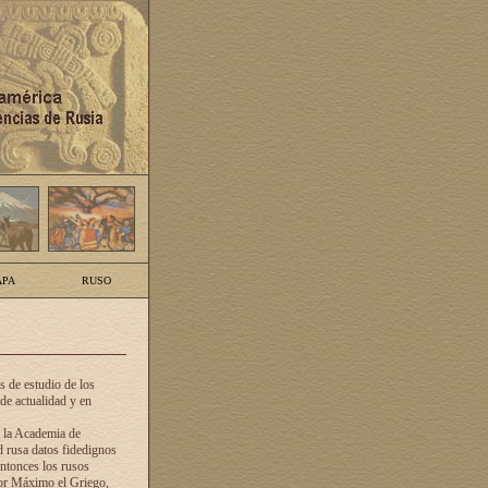
PA
RUSO
 de estudio de los
de actualidad y en
e la Academia de
d rusa datos fidedignos
ntonces los rusos
dor Máximo el Griego,