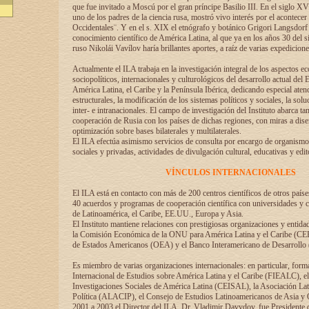
que fue invitado a Moscú por el gran príncipe Basilio III. En el siglo X
uno de los padres de la ciencia rusa, mostró vivo interés por el acontecer 
Occidentales¨. Y en el s. XIX el etnógrafo y botánico Grigori Langsdorf 
conocimiento científico de América Latina, al que ya en los años 30 del s
ruso Nikolái Vavílov haría brillantes aportes, a raíz de varias expedicione
Actualmente el ILA trabaja en la investigación integral de los aspectos e
sociopolíticos, internacionales y culturológicos del desarrollo actual del 
América Latina, el Caribe y la Península Ibérica, dedicando especial aten
estructurales, la modificación de los sistemas políticos y sociales, la solu
inter- e intranacionales. El campo de investigación del Instituto abarca t
cooperación de Rusia con los países de dichas regiones, con miras a dise
optimización sobre bases bilaterales y multilaterales.
El ILA efectúa asimismo servicios de consulta por encargo de organismos
sociales y privadas, actividades de divulgación cultural, educativas y edito
VÍNCULOS INTERNACIONALES
El ILA está en contacto con más de 200 centros científicos de otros país
40 acuerdos y programas de cooperación científica con universidades y c
de Latinoamérica, el Caribe, EE.UU., Europa y Asia.
El Instituto mantiene relaciones con prestigiosas organizaciones y entid
la Comisión Económica de la ONU para América Latina y el Caribe (CE
de Estados Americanos (OEA) y el Banco Interamericano de Desarrollo
Es miembro de varias organizaciones internacionales: en particular, form
Internacional de Estudios sobre América Latina y el Caribe (FIEALC), 
Investigaciones Sociales de América Latina (CEISAL), la Asociación La
Política (ALACIP), el Consejo de Estudios Latinoamericanos de Asia 
2001 a 2003 el Director del ILA, Dr. Vladimir Davydov, fue Presidente