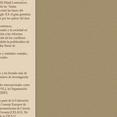
VIII Mijaíl Lomonósov,
de las ¨Indias
sentó las bases del
iglo XX el gran genetista
s por los países del área.
conómicos,
Estado y la sociedad en
ción a las reformas
ción de los conflictos
ambién la problemática de
ñar líneas de
 y entidades estatales,
riales.
es y ha firmado más de
entros de investigación
ades internacionales como
PAL), la Organización
 (BID).
a parte de la Federación
el Consejo Europeo de
tinoamericana de Ciencia
y Oceanía (CELAO). De
 de la FIEALC.