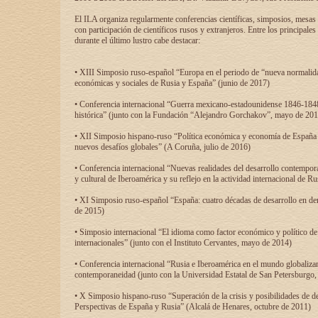
El ILA organiza regularmente conferencias científicas, simposios, mesas
con participación de científicos rusos y extranjeros. Entre los principale
durante el último lustro cabe destacar:
• XIII Simposio ruso-español “Europa en el periodo de “nueva normalidad
económicas y sociales de Rusia y España” (junio de 2017)
• Conferencia internacional “Guerra mexicano-estadounidense 1846-1848
histórica” (junto con la Fundación “Alejandro Gorchakov”, mayo de 201
• XII Simposio hispano-ruso “Política económica y economía de España y
nuevos desafíos globales” (A Coruña, julio de 2016)
• Conferencia internacional “Nuevas realidades del desarrollo contempor
y cultural de Iberoamérica y su reflejo en la actividad internacional de 
• XI Simposio ruso-español “España: cuatro décadas de desarrollo en de
de 2015)
• Simposio internacional “El idioma como factor económico y político de
internacionales” (junto con el Instituto Cervantes, mayo de 2014)
• Conferencia internacional “Rusia e Iberoamérica en el mundo globalizant
contemporaneidad (junto con la Universidad Estatal de San Petersburgo,
• X Simposio hispano-ruso “Superación de la crisis y posibilidades de de
Perspectivas de España y Rusia” (Alcalá de Henares, octubre de 2011)