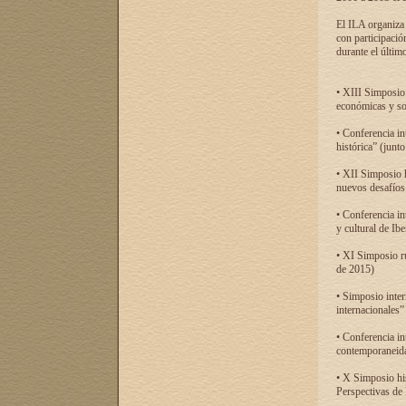
El ILA organiza 
con participació
durante el último
• XIII Simposio 
económicas y so
• Conferencia i
histórica” (jun
• XII Simposio 
nuevos desafíos
• Conferencia in
y cultural de Ib
• XI Simposio r
de 2015)
• Simposio inter
internacionales”
• Conferencia in
contemporaneida
• X Simposio his
Perspectivas de