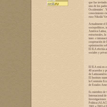
que fue invitado
uno de los padre
Occidentales¨. Y
conocimiento cie
ruso Nikolái Vaví
Actualmente el I
sociopolíticos, 
América Latina, 
estructurales, la
inter- e intrana
cooperación de R
optimización sobr
El ILA efectúa a
sociales y privad
El ILA está en c
40 acuerdos y pr
de Latinoaméric
El Instituto man
la Comisión Eco
de Estados Amer
Es miembro de va
Internacional d
Investigaciones
Política (ALACI
2001 a 2003 el 