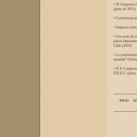
• IX Simposio r
(junio de 2011)
• Conferencia in
• Simposio inter
• Una serie de c
países latinoam
Chile (2010)
• La conferencia
mundial” (febre
• El X Congreso 
FIEALC (junio d
INICIO
GE