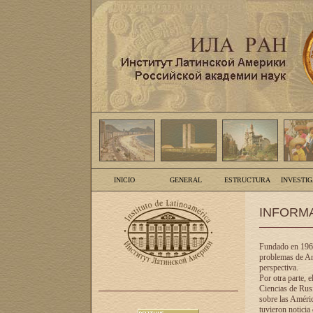
INICIO
GENERAL
ESTRUCTURA
INVESTI
INFORM
Fundado en 1961
problemas de Am
perspectiva.
Por otra parte, 
Ciencias de Rusi
sobre las Améric
tuvieron noticia