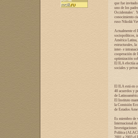
que fue invitado
uno de los padre
Occidentales¨. Y
conocimiento cie
ruso Nikolái Vaví
Actualmente el I
sociopolíticos, 
América Latina, 
estructurales, la
inter- e intrana
cooperación de R
optimización sobr
El ILA efectúa a
sociales y privad
El ILA está en c
40 acuerdos y pr
de Latinoaméric
El Instituto man
la Comisión Eco
de Estados Amer
Es miembro de va
Internacional d
Investigaciones
Política (ALACI
2001 a 2003 el 