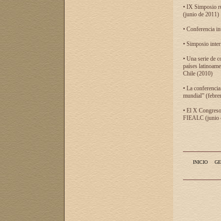
• IX Simposio r
(junio de 2011)
• Conferencia in
• Simposio inter
• Una serie de c
países latinoam
Chile (2010)
• La conferencia
mundial” (febre
• El X Congreso 
FIEALC (junio d
INICIO
GE