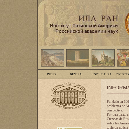
INICIO
GENERAL
ESTRUCTURA
INVESTI
INFORM
Fundado en 1961
problemas de Am
perspectiva.
Por otra parte, 
Ciencias de Rusi
sobre las Améric
tuvieron noticia