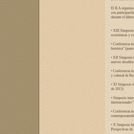
El ILA organiza 
con participació
durante el último
• XIII Simposio 
económicas y so
• Conferencia i
histórica” (jun
• XII Simposio 
nuevos desafíos
• Conferencia in
y cultural de Ib
• XI Simposio r
de 2015)
• Simposio inter
internacionales”
• Conferencia in
contemporaneida
• X Simposio his
Perspectivas de