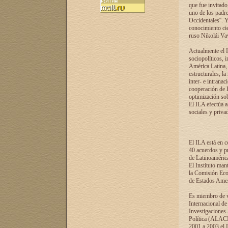
que fue invitado
uno de los padre
Occidentales¨. Y
conocimiento cie
ruso Nikolái Vaví
Actualmente el I
sociopolíticos, 
América Latina, 
estructurales, la
inter- e intrana
cooperación de R
optimización sobr
El ILA efectúa a
sociales y privad
El ILA está en c
40 acuerdos y pr
de Latinoaméric
El Instituto man
la Comisión Eco
de Estados Amer
Es miembro de va
Internacional d
Investigaciones
Política (ALACI
2001 a 2003 el 