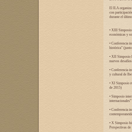
El ILA organiza 
con participació
durante el último
• XIII Simposio 
económicas y so
• Conferencia i
histórica” (jun
• XII Simposio 
nuevos desafíos
• Conferencia in
y cultural de Ib
• XI Simposio r
de 2015)
• Simposio inter
internacionales”
• Conferencia in
contemporaneida
• X Simposio his
Perspectivas de