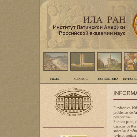
INICIO
GENERAL
ESTRUCTURA
INVESTI
INFORM
Fundado en 1961
problemas de Am
perspectiva.
Por otra parte, 
Ciencias de Rusi
sobre las Améric
tuvieron noticia