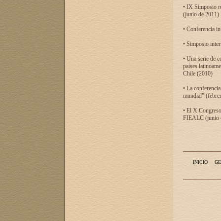
• IX Simposio r
(junio de 2011)
• Conferencia in
• Simposio inter
• Una serie de c
países latinoam
Chile (2010)
• La conferencia
mundial” (febre
• El X Congreso 
FIEALC (junio d
INICIO
GE