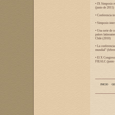
• IX Simposio r
(junio de 2011)
• Conferencia in
• Simposio inter
• Una serie de c
países latinoam
Chile (2010)
• La conferencia
mundial” (febre
• El X Congreso 
FIEALC (junio d
INICIO
GE