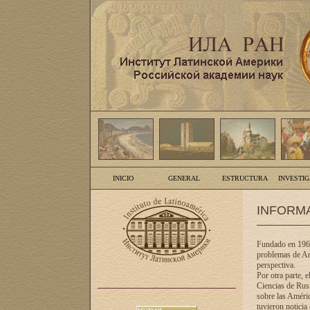
INICIO
GENERAL
ESTRUCTURA
INVESTI
INFORM
Fundado en 1961
problemas de Am
perspectiva.
Por otra parte, 
Ciencias de Rusi
sobre las Améric
tuvieron noticia