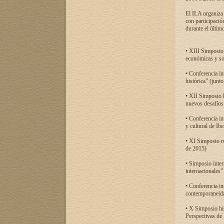
El ILA organiza 
con participació
durante el último
• XIII Simposio 
económicas y so
• Conferencia i
histórica” (jun
• XII Simposio 
nuevos desafíos
• Conferencia in
y cultural de Ib
• XI Simposio r
de 2015)
• Simposio inter
internacionales”
• Conferencia in
contemporaneida
• X Simposio his
Perspectivas de