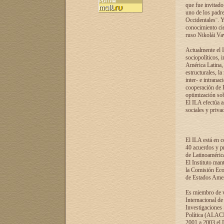
que fue invitado
uno de los padre
Occidentales¨. Y
conocimiento cie
ruso Nikolái Vaví
Actualmente el I
sociopolíticos, 
América Latina, 
estructurales, la
inter- e intrana
cooperación de R
optimización sobr
El ILA efectúa a
sociales y privad
El ILA está en c
40 acuerdos y pr
de Latinoaméric
El Instituto man
la Comisión Eco
de Estados Amer
Es miembro de va
Internacional d
Investigaciones
Política (ALACI
2001 a 2003 el 