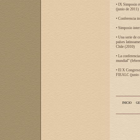
• IX Simposio r
(junio de 2011)
• Conferencia in
• Simposio inter
• Una serie de c
países latinoam
Chile (2010)
• La conferencia
mundial” (febre
• El X Congreso 
FIEALC (junio d
INICIO
GE