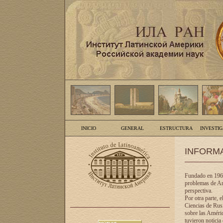
INICIO
GENERAL
ESTRUCTURA
INVESTI
INFORM
Fundado en 1961
problemas de Am
perspectiva.
Por otra parte, 
Ciencias de Rusi
sobre las Améric
tuvieron noticia