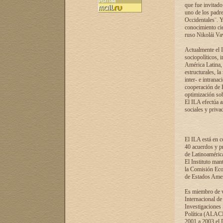
que fue invitado
uno de los padre
Occidentales¨. Y
conocimiento cie
ruso Nikolái Vaví
Actualmente el I
sociopolíticos, 
América Latina, 
estructurales, la
inter- e intrana
cooperación de R
optimización sobr
El ILA efectúa a
sociales y privad
El ILA está en c
40 acuerdos y pr
de Latinoaméric
El Instituto man
la Comisión Eco
de Estados Amer
Es miembro de va
Internacional d
Investigaciones
Política (ALACI
2001 a 2003 el 