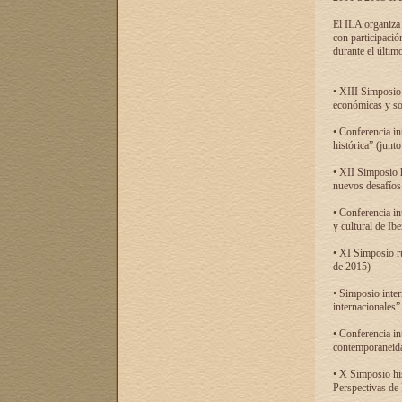
El ILA organiza 
con participació
durante el último
• XIII Simposio 
económicas y so
• Conferencia i
histórica” (jun
• XII Simposio 
nuevos desafíos
• Conferencia in
y cultural de Ib
• XI Simposio r
de 2015)
• Simposio inter
internacionales”
• Conferencia in
contemporaneida
• X Simposio his
Perspectivas de