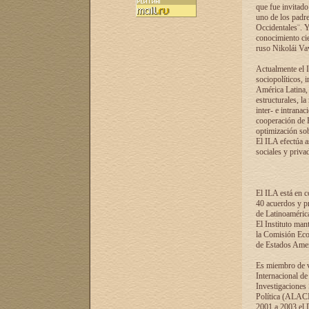
que fue invitado
uno de los padre
Occidentales¨. Y
conocimiento cie
ruso Nikolái Vaví
Actualmente el I
sociopolíticos, 
América Latina, 
estructurales, la
inter- e intrana
cooperación de R
optimización sobr
El ILA efectúa a
sociales y privad
El ILA está en c
40 acuerdos y pr
de Latinoaméric
El Instituto man
la Comisión Eco
de Estados Amer
Es miembro de va
Internacional d
Investigaciones
Política (ALACI
2001 a 2003 el 