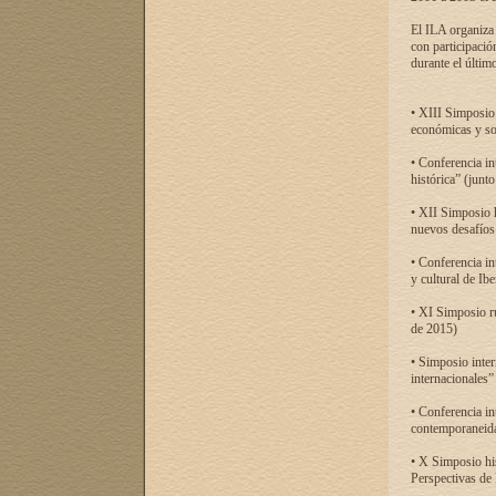
El ILA organiza 
con participació
durante el último
• XIII Simposio 
económicas y so
• Conferencia i
histórica” (jun
• XII Simposio 
nuevos desafíos
• Conferencia in
y cultural de Ib
• XI Simposio r
de 2015)
• Simposio inter
internacionales”
• Conferencia in
contemporaneida
• X Simposio his
Perspectivas de