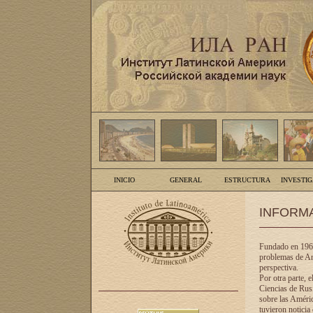
INICIO
GENERAL
ESTRUCTURA
INVESTI
INFORM
Fundado en 1961
problemas de Am
perspectiva.
Por otra parte, 
Ciencias de Rusi
sobre las Améric
tuvieron noticia