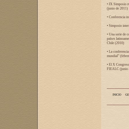
• IX Simposio r
(junio de 2011)
• Conferencia in
• Simposio inter
• Una serie de c
países latinoam
Chile (2010)
• La conferencia
mundial” (febre
• El X Congreso 
FIEALC (junio d
INICIO
GE