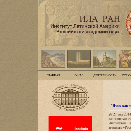
ГЛАВНАЯ
О НАС
ДЕЯТЕЛЬНОСТЬ
СТРУ
"
Язык как э
26-27 мая 201
как экономиче
Институтом Ла
агентства «Рос