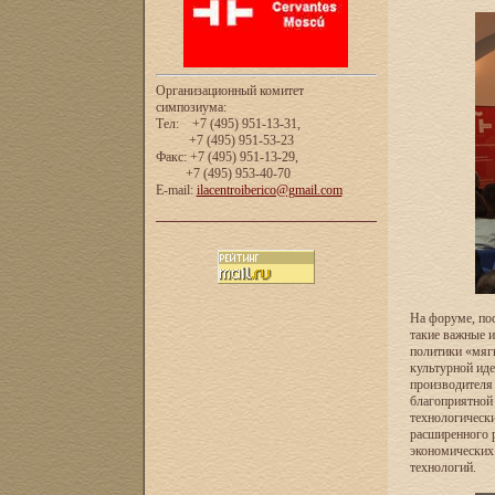
Организационный комитет
симпозиума:
Тел: +7 (495) 951-13-31,
+7 (495) 951-53-23
Факс: +7 (495) 951-13-29,
+7 (495) 953-40-70
E-mail:
ilacentroiberico@gmail.com
На форуме, пос
такие важные и
политики «мягк
культурной иде
производителя 
благоприятной 
технологическ
расширенного 
экономических
технологий.