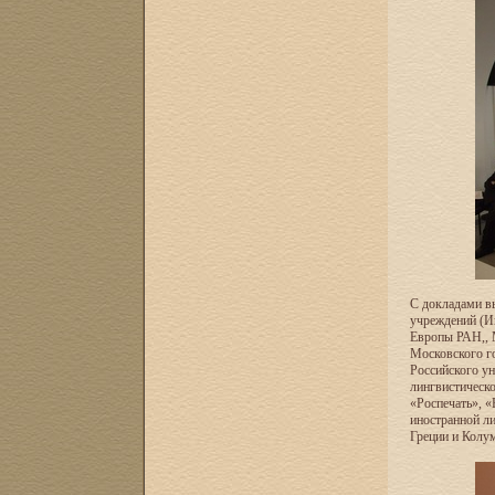
С докладами в
учреждений (И
Европы РАН,, 
Московского г
Российского ун
лингвистическо
«Роспечать», «
иностранной ли
Греции и Колум