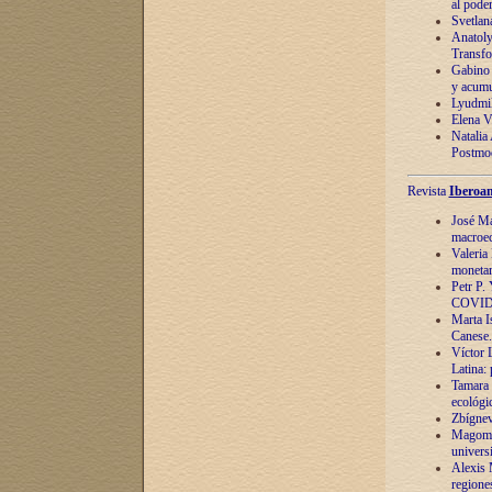
al pode
Svetlan
Anatoly
Transfo
Gabino 
y acumu
Lyudmil
Elena V.
Natalia
Postmod
Revista
Iberoam
José Ma
macroec
Valeria
monetari
Petr P.
COVID
Marta Is
Canese. 
Víctor 
Latina:
Tamara 
ecológi
Zbígnev
Magomed
univers
Alexis 
regiones