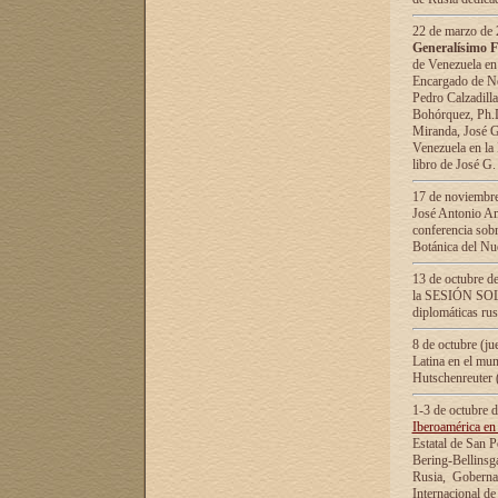
22 de marzo de 2
Generalísimo F
de Venezuela en
Encargado de Neg
Pedro Calzadilla
Bohórquez, Ph.D.
Miranda, José G
Venezuela en la 
libro de José G
17 de noviembre
José Antonio Am
conferencia sobr
Botánica del Nu
13 de octubre de
la SESIÓN SOLEM
diplomáticas rus
8 de octubre (j
Latina en el mun
Hutschenreuter 
1-3 de octubre 
Iberoamérica en 
Estatal de San P
Bering-Bellinsg
Rusia, Gobernac
Internacional de