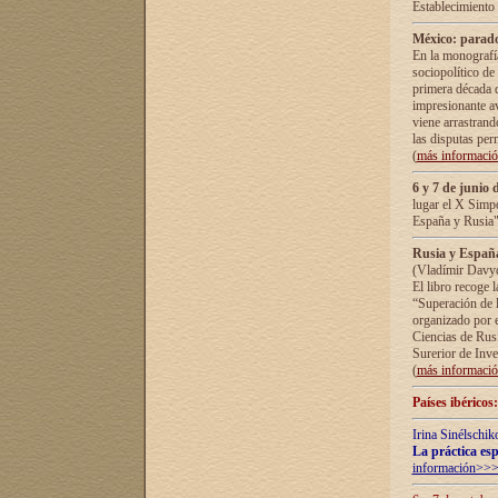
Establecimiento
México: parado
En la monografía
sociopolítico de
primera década d
impresionante a
viene arrastrand
las disputas pe
(
más informaci
6 y 7 de junio 
lugar el X Simp
España y Rusia"
Rusia y España 
(Vladímir Davyd
El libro recoge 
“Superación de l
organizado por e
Ciencias de Rus
Surerior de Inve
(
más informaci
Países ibéricos
Irina Sinélschik
La práctica esp
información>>