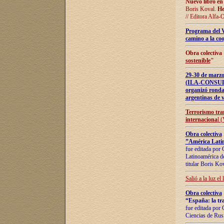
Nuevo libro en
Boris Koval.
He
// Editora Alfa-
Programa del 
camino a la coo
Obra colectiva
sostenible
"
29-30 de ma
(ILA-CONSULT
organizó ronda
argentinas de v
Terrorismo tra
internaciona
l 
Obra colectiva
”América Latin
fue editada por 
Latinoamérica de
titular Boris Ko
Salió a la luz el
Obra colectiva
“España: la tra
fue editada por 
Ciencias de Rus