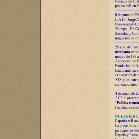
Ibéricos del ILA
página más en la
8 de junio de 20
ILA Dr. Jorge Al
Universidad Aut
Trump». Dr. Ger
Sociedad y Cultu
migración centr
25 y 26 de mayo 
mexicano-estad
motivo de 170 a
Asociación de E
Fundación de Ap
Latinoamérica d
exploración de p
XIX y las consec
contemporáneo
4 de mayo de 201
ACR el profeso
“
Política econó
Facultad de eco
NUEVA EDICI
España y Rusia 
La presente mono
participantes d
España y Rusia f