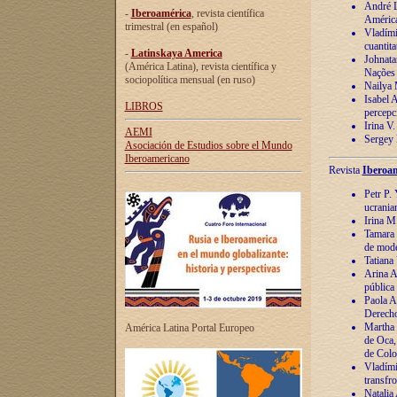
André Lu
-
Iberoamérica
, revista científica
América
trimestral (en español)
Vladímir
cuantita
-
Latinskaya America
Johnata
(América Latina), revista científica y
Nações
sociopolítica mensual (en ruso)
Nailya 
Isabel 
LIBROS
percepc
Irina V
AEMI
Sergey 
Asociación de Estudios sobre el Mundo
Iberoamericano
Revista
Iberoam
Petr P. 
ucrania
Irina M
Tamara 
de mode
Tatiana
Arina A
pública
Paola A
Derecho
Martha 
América Latina Portal Europeo
de Oca,
de Colo
Vladími
transfro
Natalia