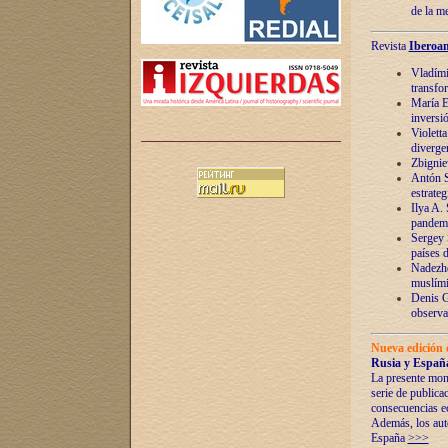
de la m
Revista
Iberoam
Vladímir
transfo
María E
inversi
Violett
diverge
Zbignie
Antón S
estrateg
Ilya A.
pandem
Sergey 
países 
Nadezhd
muslími
Denis G
observac
Nueva edición 
Rusia y España
La presente mono
serie de publica
consecuencias e
Además, los auto
España
>>>