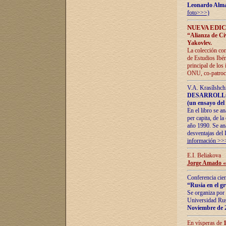
Leonardo Alm
foto>>>)
NUEVA EDIC
“Alianza de Civi
Yakovlev.
La colección con
de Estudios Ibér
principal de los
ONU, co-patroci
V.A. Krasílshch
DESARROLLO
(un ensayo del 
En el libro se a
per capita, de l
año 1990. Se ana
desventajas del 
información >>
E.I. Beliakova
Jorge Amado «r
Conferencia cien
“Rusia en el g
Se organiza por 
Universidad Rus
Noviembre de 
En vísperas de
1