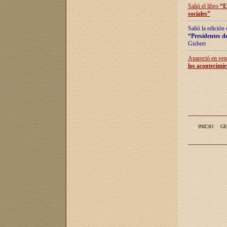
Salió el libro
“
E
sociales
”
Salió la edición
“Presidentes de
Gisbert
Apareció en vent
los acontecimie
INICIO
GE