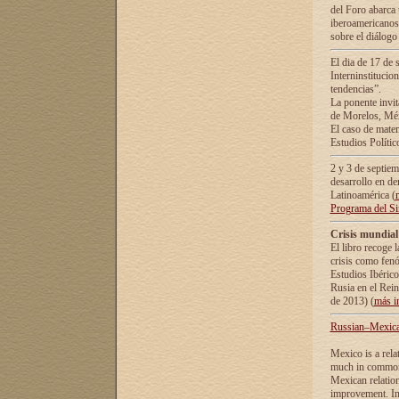
del Foro abarca 
iberoamericanos 
sobre el diálogo 
El dia de 17 de 
Interninstitucio
tendencias”.
La ponente inv
de Morelos, Méx
El caso de mate
Estudios Polític
2 y 3 de septie
desarrollo en de
Latinoamérica (
Programa del S
Crisis mundial
El libro recoge 
crisis como fen
Estudios Ibérico
Rusia en el Rei
de 2013) (
más i
Russian–Mexican
Mexico is a rela
much in common i
Mexican relation
improvement. In 