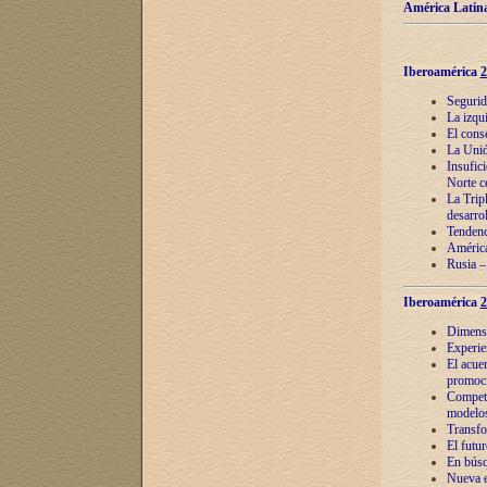
América Latina
Iberoamérica
2
Segurid
La izqu
El cons
La Unió
Insufic
Norte c
La Tripl
desarro
Tendenci
América
Rusia –
Iberoamérica
2
Dimensió
Experie
El acue
promoci
Competi
modelos
Transfo
El futu
En búsq
Nueva e