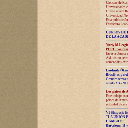
Ciencias de Rus
Universidades e
Universidad Obe
Universidad Na
Esta publicación
Estructura Econ
CURSOS DE 
DE LA ACAD
Yuriy M Lezgi
PERÚ: los rasg
En esta obra se 
Así mismo se est
comerciales exte
Liudmila Ókun
Brasil: as part
Grandes temas da
século XX–2006
Los países de 
Este trabajo exa
países de Améric
actividad de esa
VI Simposio E
"LA UNIÓN 
CAMBIOS"
,
Barcelona, 11 y