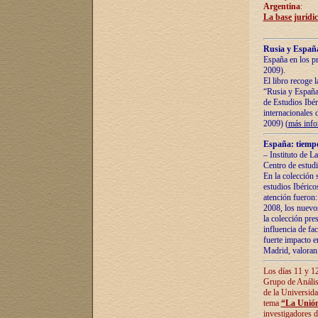
Argentina
:
La base jurídic
Rusia y España
España en los pr
2009).
El libro recoge 
“Rusia y España 
de Estudios Ibér
internacionales 
2009) (
más inf
España: tiempo
– Instituto de L
Centro de estud
En la colección 
estudios Ibérico
atención fueron:
2008, los nuevos
la colección pre
influencia de fac
fuerte impacto en
Madrid, valoran 
Los días 11 y 12
Grupo de Anális
de la Universida
tema
“La Unión
investigadores d