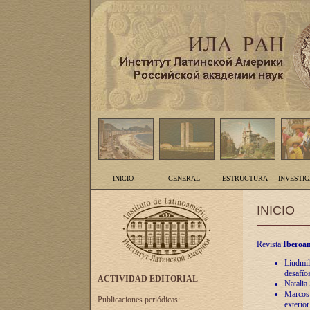
INICIO
GENERAL
ESTRUCTURA
INVESTI
INICIO
Revista
Iberoam
Liudmil
desafíos
ACTIVIDAD EDITORIAL
Natalia
Marcos A
Publicaciones periódicas:
exterio