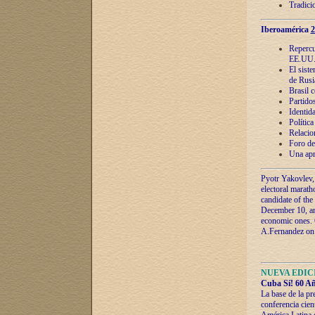
Tradici
Iberoamérica
2
Repercu
EE.UU
El sist
de Rusi
Brasil 
Partidos
Identida
Polític
Relacio
Foro de
Una apr
Pyotr Yakovlev,
electoral marath
candidate of the
December 10, and
economic ones. C
A.Fernandez on t
NUEVA EDICI
Cuba Sí! 60 Añ
La base de la pr
conferencia cien