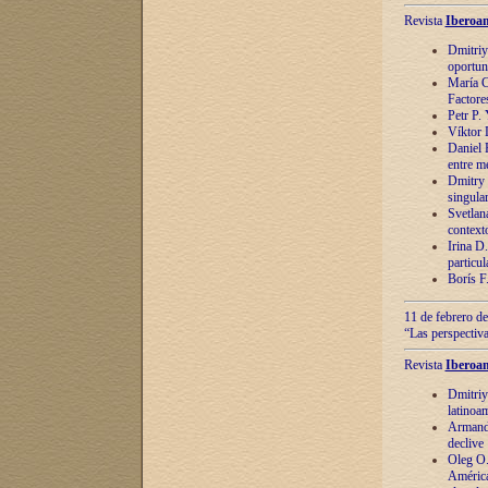
Revista
Iberoam
Dmitriy
oportun
María C
Factore
Petr P.
Víktor 
Daniel 
entre m
Dmitry 
singula
Svetlan
context
Irina D
particul
Borís F
11 de febrero de
“Las perspectiva
Revista
Iberoam
Dmitriy
latinoa
Armando
declive
Oleg O.
América