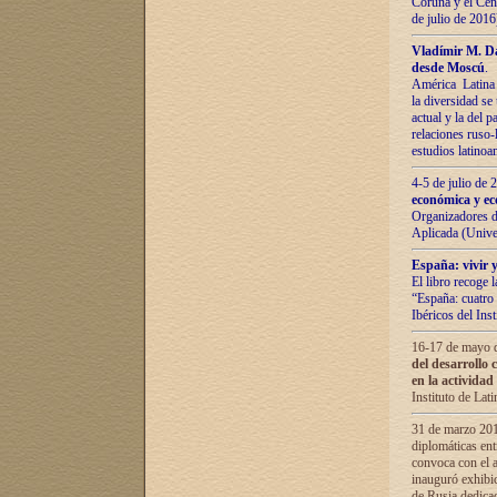
Coruña y el Cent
de julio de 201
Vladímir М. Da
desde Moscú
.
América Latina 
la diversidad se 
actual у lа del p
relaciones ruso-
estudios latino
4-5 de julio de
económica y ec
Organizadores d
Aplicada (Univ
España: vivir y
El libro recoge 
“España: cuatro 
Ibéricos del In
16-17 de mayo d
del desarrollo 
en la actividad
Instituto de La
31 de marzo 2016
diplomáticas en
convoca con el a
inauguró exhibi
de Rusia dedica