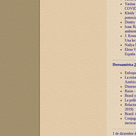
Yarima 
COVID
Kleidy 
potenci
Dmitry 
Isaac Ra
ambient
J. Kenn
Una lect
Naílya 
Elena 
España
Iberoamérica
2
Enfoques
La estr
América
Dimensi
Rusia – 
Brasil y
La polí
Relacion
2019)
Brasil: 
Conjugac
mexican
1 de diciembre d