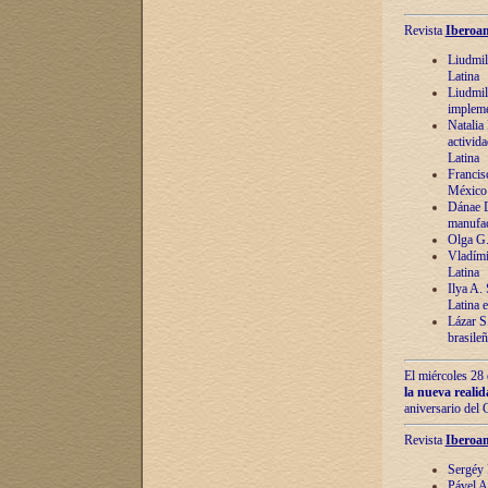
Revista
Iberoam
Liudmil
Latina
Liudmil
impleme
Natalia
activida
Latina
Francis
México 
Dánae D
manufac
Olga G.
Vladími
Latina
Ilya A.
Latina 
Lázar S.
brasile
El miércoles 28 
la nueva reali
aniversario del
Revista
Iberoam
Sergéy 
Pável A