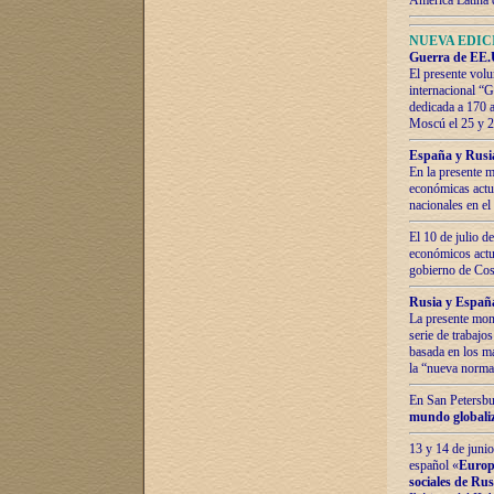
América Latina 
NUEVA EDICI
Guerra de EE.U
El presente volu
internacional “
dedicada a 170 
Moscú el 25 y 
España y Rusia:
En la presente m
económicas actua
nacionales en el
El 10 de julio d
económicos actua
gobierno de Cost
Rusia y España
La presente mono
serie de trabajo
basada en los ma
la “nueva norma
En San Petersbur
mundo globaliza
13 y 14 de junio
español «
Europa
sociales de Ru