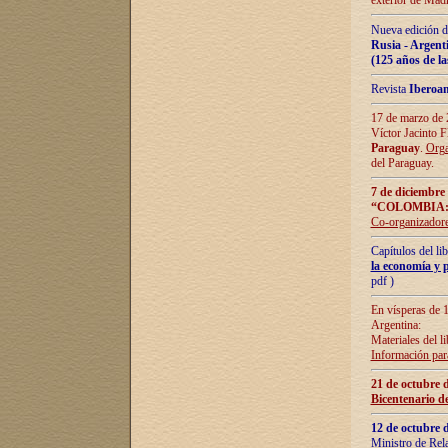
exterior de Madr
Nueva edición d
Rusia - Argent
(125 años de la
Revista
Iberoa
17 de marzo de 2
Víctor Jacinto 
Paraguay
.
Orga
del Paraguay.
7 de diciembre
“COLOMBIA:
Co-organizador
Capítulos del l
la economía y p
pdf )
En vísperas de 1
Argentina:
Materiales del li
Información para
21 de octubre 
Bicentenario d
12 de octubre 
Ministro de Rel