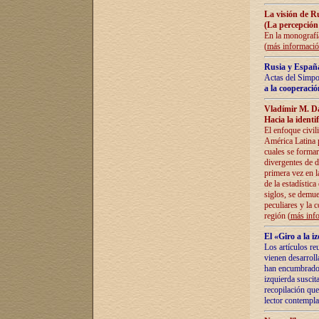
La visión de R
(La percepción
En la monografía
(
más informaci
Rusia y España
Actas del Simpo
a la cooperació
Vladímir M. D
Hacia la identi
El enfoque civil
América Latina pa
cuales se formar
divergentes de d
primera vez en l
de la estadística
siglos, se demue
peculiares y la 
región (
más inf
El «Giro a la 
Los artículos re
vienen desarroll
han encumbrado e
izquierda suscita
recopilación que
lector contempla