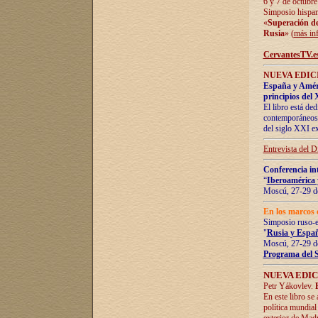
6 y 7 de octubre
Simposio hispan
«
Superación de 
Rusia
» (
más in
CervantesTV.e
NUEVA EDICI
España y Améric
principios del 
El libro está de
contemporáneos -
del siglo XXI ex
Entrevista del 
Conferencia in
“
Iberoamérica 
Moscú, 27-29 de
En los marcos 
Simposio ruso-
"
Rusia y Españ
Moscú, 27-29 de
Programa del 
NUEVA EDIC
Petr Yákovlev.
En este libro se
política mundial