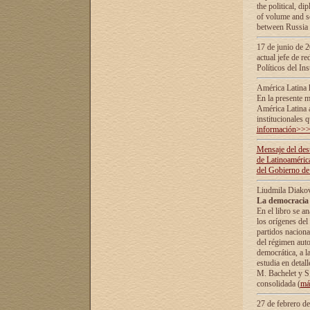
the political, d
of volume and sc
between Russia 
17 de junio de 2
actual jefe de r
Políticos del In
América Latina 
En la presente m
América Latina 
institucionales 
información>>
Mensaje del dest
de Latinoaméric
del Gobierno de
Liudmila Diako
La democracia 
En el libro se a
los orígenes del 
partidos naciona
del régimen auto
democrática, а l
estudia en detall
М. Bachelet у S.
consolidada (
má
27 de febrero d