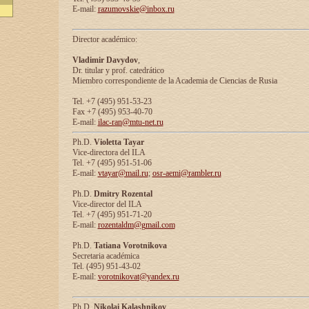
E-mail:
razumovskie@inbox.ru
Director académico:
Vladimir Davydov
,
Dr. titular y prof. catedrático
Miembro correspondiente de la Academia de Ciencias de Rusia
Tel. +7 (495) 951-53-23
Fax +7 (495) 953-40-70
E-mail:
ilac-ran@mtu-net.ru
Ph.D.
Violetta Tayar
Vice-directora del ILA
Tel. +7 (495) 951-51-06
E-mail:
vtayar@mail.ru
;
osr-aemi@rambler.ru
Ph.D.
Dmitry Rozental
Vice-director del ILA
Tel. +7 (495) 951-71-20
E-mail:
rozentaldm@gmail.com
Ph.D.
Tatiana Vorotnikova
Secretaria académica
Tel. (495) 951-43-02
E-mail:
vorotnikovat@yandex.ru
Ph.D.
Nikolai Kalashnikov