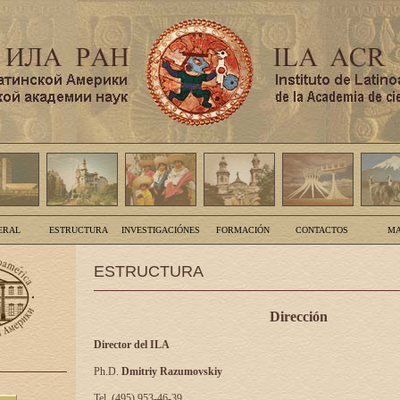
ERAL
ESTRUCTURA
INVESTIGACIÓNES
FORMACIÓN
CONTACTOS
MA
ESTRUCTURA
Dirección
Director del ILA
Ph.D.
Dmitriy Razumovskiy
Tel. (495) 953-46-39