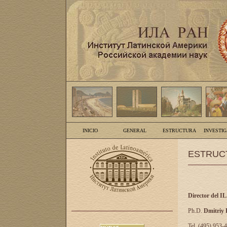
INICIO
GENERAL
ESTRUCTURA
INVESTI
ESTRUC
Director del I
Ph.D.
Dmitriy
Tel. (495) 953-