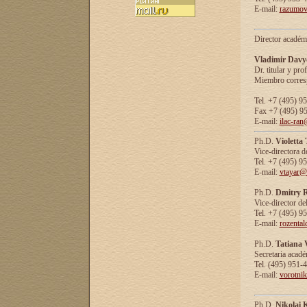
E-mail:
razumov
Director académ
Vladimir Davy
Dr. titular y prof
Miembro corresp
Tel. +7 (495) 9
Fax +7 (495) 9
E-mail:
ilac-ran
Ph.D.
Violetta
Vice-directora d
Tel. +7 (495) 9
E-mail:
vtayar@
Ph.D.
Dmitry R
Vice-director de
Tel. +7 (495) 9
E-mail:
rozenta
Ph.D.
Tatiana 
Secretaria acad
Tel. (495) 951-
E-mail:
vorotni
Ph.D.
Nikolai 