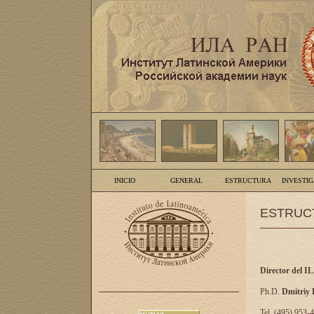
INICIO
GENERAL
ESTRUCTURA
INVESTI
ESTRUC
Director del I
Ph.D.
Dmitriy
Tel. (495) 953-