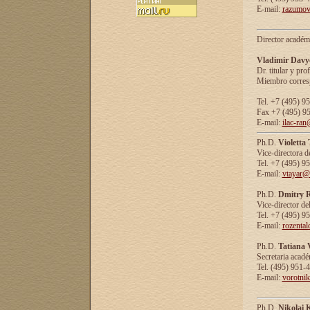
E-mail:
razumov
Director académ
Vladimir Davy
Dr. titular y prof
Miembro corresp
Tel. +7 (495) 9
Fax +7 (495) 9
E-mail:
ilac-ran
Ph.D.
Violetta
Vice-directora d
Tel. +7 (495) 9
E-mail:
vtayar@
Ph.D.
Dmitry R
Vice-director de
Tel. +7 (495) 9
E-mail:
rozenta
Ph.D.
Tatiana 
Secretaria acad
Tel. (495) 951-
E-mail:
vorotni
Ph.D.
Nikolai 