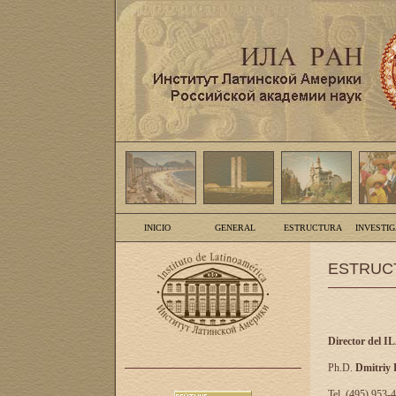
INICIO
GENERAL
ESTRUCTURA
INVESTI
ESTRUC
Director del I
Ph.D.
Dmitriy
Tel. (495) 953-