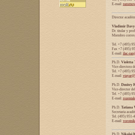
E-mail:
razumov
Director académ
Vladimir Davy
Dr. titular y prof
Miembro corresp
Tel. +7 (495) 9
Fax +7 (495) 9
E-mail:
ilac-ran
Ph.D.
Violetta
Vice-directora d
Tel. +7 (495) 9
E-mail:
vtayar@
Ph.D.
Dmitry R
Vice-director de
Tel. +7 (495) 9
E-mail:
rozenta
Ph.D.
Tatiana 
Secretaria acad
Tel. (495) 951-
E-mail:
vorotni
Ph.D.
Nikolai 