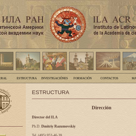
ERAL
ESTRUCTURA
INVESTIGACIÓNES
FORMACIÓN
CONTACTOS
MA
ESTRUCTURA
Dirección
Director del ILA
Ph.D.
Dmitriy Razumovskiy
Tel. (495) 953-46-39