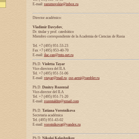
E-mail:
razumovskie@inbox.ru
Director académico:
Vladimir Davydov
,
Dr. titular y prof. catedrático
Miembro correspondiente de la Academia de Ciencias de Rusia
Tel. +7 (495) 951-53-23
Fax +7 (495) 953-40-70
E-mail:
ilac-ran@mtu-net.ru
Ph.D.
Violetta Tayar
Vice-directora del ILA
Tel. +7 (495) 951-51-06
E-mail:
vtayar@mail.ru
;
osr-aemi@rambler.ru
Ph.D.
Dmitry Rozental
Vice-director del ILA
Tel. +7 (495) 951-71-20
E-mail:
rozentaldm@gmail.com
Ph.D.
Tatiana Vorotnikova
Secretaria académica
Tel. (495) 951-43-02
E-mail:
vorotnikovat@yandex.ru
Ph.D.
Nikolai Kalashnikov