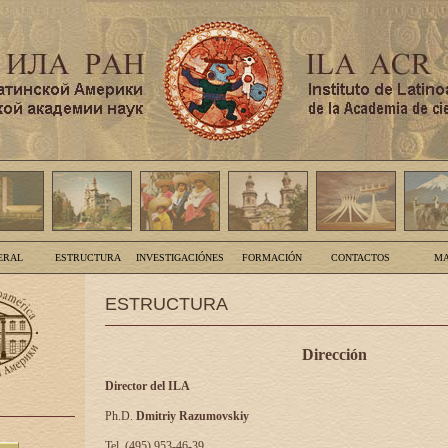
ERAL
ESTRUCTURA
INVESTIGACIÓNES
FORMACIÓN
CONTACTOS
MA
ESTRUCTURA
Dirección
Director del ILA
Ph.D.
Dmitriy Razumovskiy
Tel. (495) 953-46-39