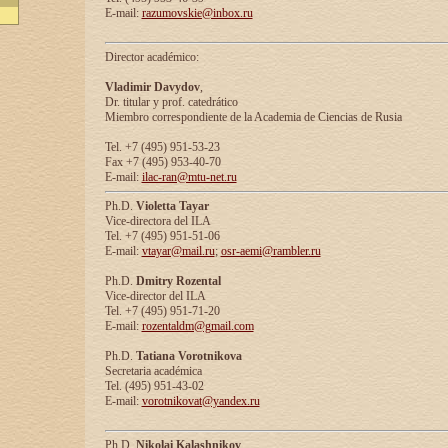
E-mail:
razumovskie@inbox.ru
Director académico:
Vladimir Davydov
,
Dr. titular y prof. catedrático
Miembro correspondiente de la Academia de Ciencias de Rusia
Tel. +7 (495) 951-53-23
Fax +7 (495) 953-40-70
E-mail:
ilac-ran@mtu-net.ru
Ph.D.
Violetta Tayar
Vice-directora del ILA
Tel. +7 (495) 951-51-06
E-mail:
vtayar@mail.ru
;
osr-aemi@rambler.ru
Ph.D.
Dmitry Rozental
Vice-director del ILA
Tel. +7 (495) 951-71-20
E-mail:
rozentaldm@gmail.com
Ph.D.
Tatiana Vorotnikova
Secretaria académica
Tel. (495) 951-43-02
E-mail:
vorotnikovat@yandex.ru
Ph.D.
Nikolai Kalashnikov