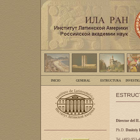
INICIO
GENERAL
ESTRUCTURA
INVESTI
ESTRUC
Director del I
Ph.D.
Dmitriy
Tel. (495) 953-