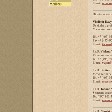
E-mail:
razumov
Director académ
Vladimir Davy
Dr. titular y prof
Miembro corresp
Tel. +7 (495) 9
Fax +7 (495) 9
E-mail:
ilac-ran
Ph.D.
Violetta
Vice-directora d
Tel. +7 (495) 9
E-mail:
vtayar@
Ph.D.
Dmitry R
Vice-director de
Tel. +7 (495) 9
E-mail:
rozenta
Ph.D.
Tatiana 
Secretaria acad
Tel. (495) 951-
E-mail:
vorotni
Ph.D.
Nikolai 