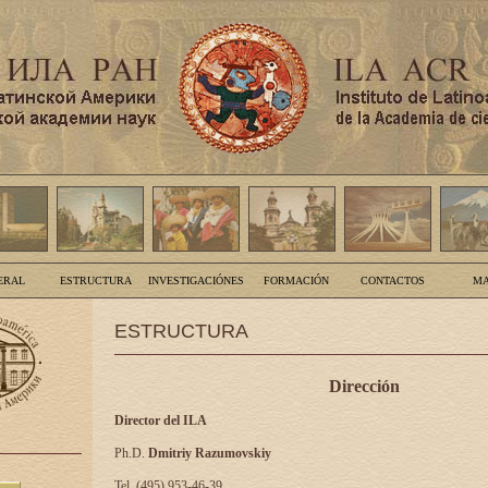
ERAL
ESTRUCTURA
INVESTIGACIÓNES
FORMACIÓN
CONTACTOS
MA
ESTRUCTURA
Dirección
Director del ILA
Ph.D.
Dmitriy Razumovskiy
Tel. (495) 953-46-39