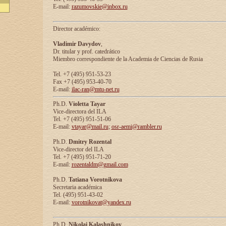
E-mail:
razumovskie@inbox.ru
Director académico:
Vladimir Davydov
,
Dr. titular y prof. catedrático
Miembro correspondiente de la Academia de Ciencias de Rusia
Tel. +7 (495) 951-53-23
Fax +7 (495) 953-40-70
E-mail:
ilac-ran@mtu-net.ru
Ph.D.
Violetta Tayar
Vice-directora del ILA
Tel. +7 (495) 951-51-06
E-mail:
vtayar@mail.ru
;
osr-aemi@rambler.ru
Ph.D.
Dmitry Rozental
Vice-director del ILA
Tel. +7 (495) 951-71-20
E-mail:
rozentaldm@gmail.com
Ph.D.
Tatiana Vorotnikova
Secretaria académica
Tel. (495) 951-43-02
E-mail:
vorotnikovat@yandex.ru
Ph.D.
Nikolai Kalashnikov