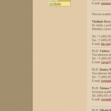
E-mail:
razumov
Director académ
Vladimir Davy
Dr. titular y prof
Miembro corresp
Tel. +7 (495) 9
Fax +7 (495) 9
E-mail:
ilac-ran
Ph.D.
Violetta
Vice-directora d
Tel. +7 (495) 9
E-mail:
vtayar@
Ph.D.
Dmitry R
Vice-director de
Tel. +7 (495) 9
E-mail:
rozenta
Ph.D.
Tatiana 
Secretaria acad
Tel. (495) 951-
E-mail:
vorotni
Ph.D.
Nikolai 