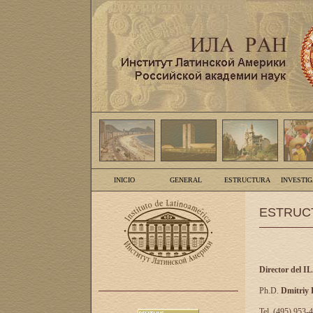
INICIO
GENERAL
ESTRUCTURA
INVESTI
ESTRUC
Director del I
Ph.D.
Dmitriy
Tel. (495) 953-