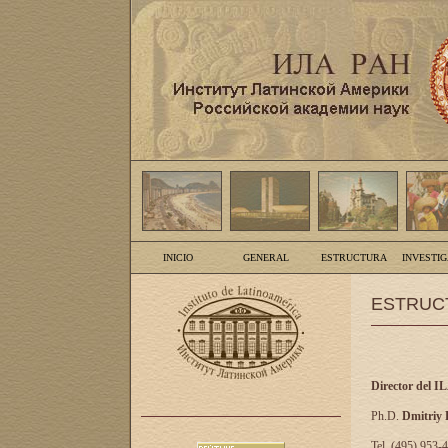
INICIO
GENERAL
ESTRUCTURA
INVESTI
ESTRUC
Director del I
Ph.D.
Dmitriy
Tel. (495) 953-