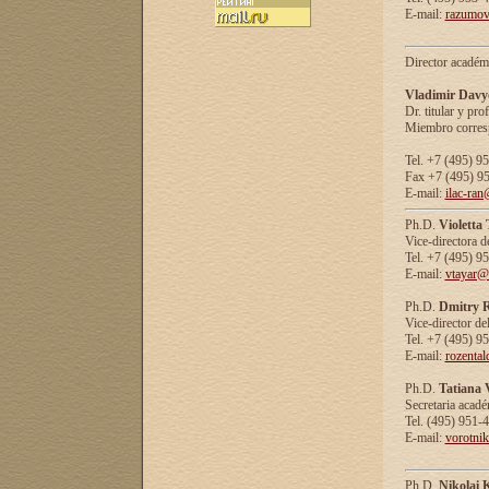
E-mail:
razumov
Director académ
Vladimir Davy
Dr. titular y prof
Miembro corresp
Tel. +7 (495) 9
Fax +7 (495) 9
E-mail:
ilac-ran
Ph.D.
Violetta
Vice-directora d
Tel. +7 (495) 9
E-mail:
vtayar@
Ph.D.
Dmitry R
Vice-director de
Tel. +7 (495) 9
E-mail:
rozenta
Ph.D.
Tatiana 
Secretaria acad
Tel. (495) 951-
E-mail:
vorotni
Ph.D.
Nikolai 