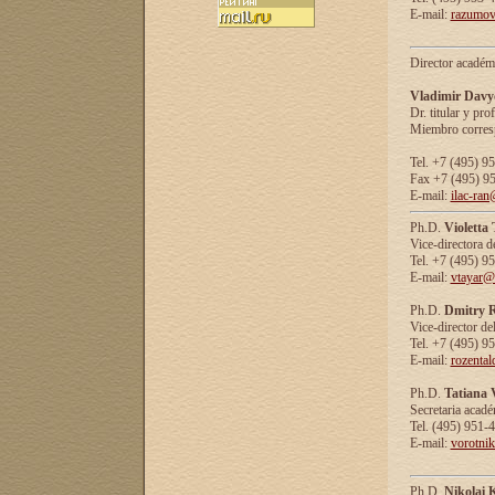
E-mail:
razumov
Director académ
Vladimir Davy
Dr. titular y prof
Miembro corresp
Tel. +7 (495) 9
Fax +7 (495) 9
E-mail:
ilac-ran
Ph.D.
Violetta
Vice-directora d
Tel. +7 (495) 9
E-mail:
vtayar@
Ph.D.
Dmitry R
Vice-director de
Tel. +7 (495) 9
E-mail:
rozenta
Ph.D.
Tatiana 
Secretaria acad
Tel. (495) 951-
E-mail:
vorotni
Ph.D.
Nikolai 