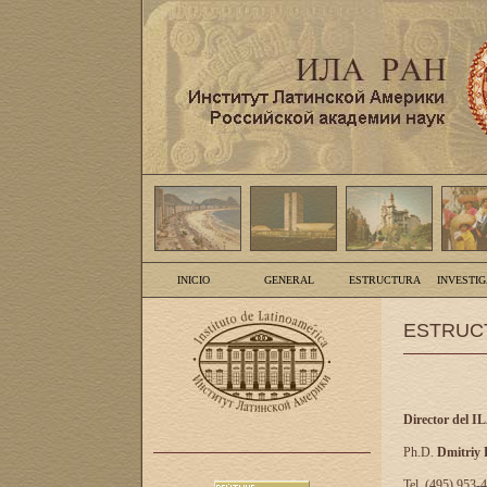
INICIO
GENERAL
ESTRUCTURA
INVESTI
ESTRUC
Director del I
Ph.D.
Dmitriy
Tel. (495) 953-