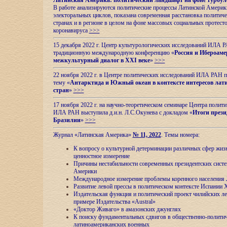
Латинская Америка: политический ландшафт на фоне турбул
В работе анализируются политические процессы Латинской Америки
электоральных циклов, показана современная расстановка политиче
странах и в регионе в целом на фоне массовых социальных протест
коронавируса
>>>
15 декабря 2022 г. Центр культурологических исследований ИЛА 
традиционную международную конференцию «
Россия и Ибероаме
межкультурный диалог в XXI веке
»
>>>
22 ноября 2022 г. в Центре политических исследований ИЛА РАН п
тему «
Антарктида и Южный океан в контексте интересов лат
стран
»
>>>
17 ноября 2022 г. на научно-теоретическом семинаре Центра полит
ИЛА РАН выступила д.и.н. Л.С.Окунева с докладом «
Итоги прези
Бразилии
»
>>>
Журнал «Латинская Америка»
№ 11, 2022
. Темы номера:
К вопросу о культурной детерминации различных сфер жиз
ценностное измерение
Причины нестабильности современных президентских систе
Америки
Международное измерение проблемы коренного населения
Развитие левой прессы в политическом контексте Испании 
Издательская функция и политический проект чилийских л
примере Издательства «Austral»
«Доктор Живаго» в амазонских джунглях
К поиску фундаментальных сдвигов в общественно-полити
латиноамериканских военных