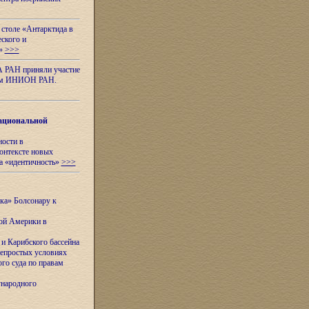
 столе «Антарктида в
еского и
я»
>>>
А РАН приняли участие
нном ИНИОН РАН.
ациональной
ности в
контексте новых
а «идентичность»
>>>
ска» Болсонару к
кой Америки в
и Карибского бассейна
непростых условиях
го суда по правам
ународного