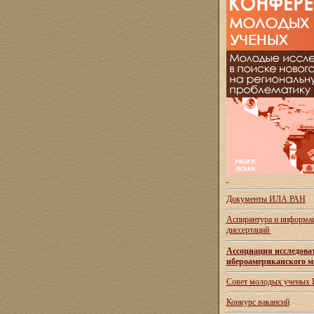
Документы ИЛА РАН
Аспирантура и
информац
диссертаций
Ассоциация исследова
ибероамериканского м
Совет молодых ученых
Конкурс вакансий