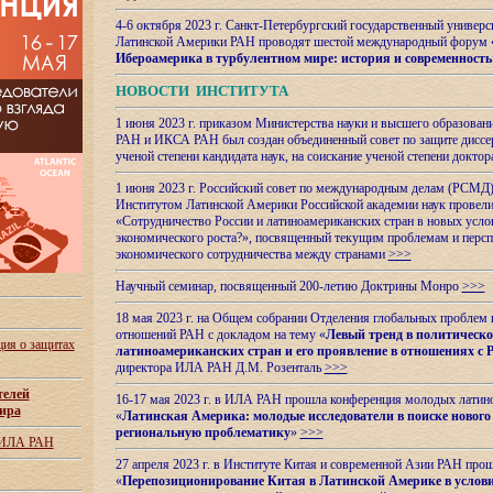
4-6 октября 2023 г. Санкт-Петербургский государственный универс
Латинской Америки РАН проводят шестой международный форум 
Ибероамерика в турбулентном мире: история и современность
НОВОСТИ ИНСТИТУТА
1 июня 2023 г. приказом Министерства науки и высшего образован
РАН и ИКСА РАН был создан объединенный совет по защите диссер
ученой степени кандидата наук, на соискание ученой степени доктор
1 июня 2023 г. Российский совет по международным делам (РСМД)
Институтом Латинской Америки Российской академии наук провели
«Сотрудничество России и латиноамериканских стран в новых услов
экономического роста?», посвященный текущим проблемам и персп
экономического сотрудничества между странами
>>>
Научный семинар, посвященный 200-летию Доктрины Монро
>>>
18 мая 2023 г. на Общем собрании Отделения глобальных проблем
отношений РАН с докладом на тему «
Левый тренд в политическ
ия о защитах
латиноамериканских стран и его проявление в отношениях с 
директора ИЛА РАН Д.М. Розенталь
>>>
телей
16-17 мая 2023 г. в ИЛА РАН прошла конференция молодых латин
ира
«
Латинская Америка: молодые исследователи в поиске нового 
региональную проблематику
»
>>>
 ИЛА РАН
27 апреля 2023 г. в Институте Китая и современной Азии РАН про
«
Перепозиционирование Китая в Латинской
Америке в услови