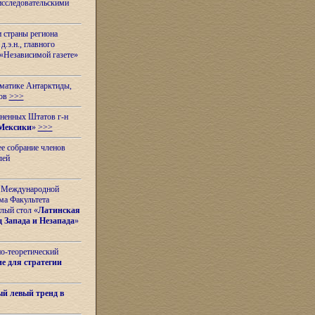
исследовательскими
и страны региона
.э.н., главного
«Независимой газете»
ематике Антарктиды,
вов
>>>
иненных Штатов г-н
Мексики
»
>>>
е собрание членов
лей
 с Международной
ма Факультета
лый стол «
Латинская
 Запада и Незапада
»
но-теоретический
е для стратегии
й левый тренд в