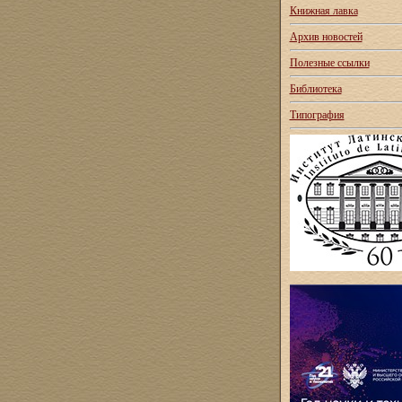
Книжная лавка
Архив новостей
Полезные ссылки
Библиотека
Типография