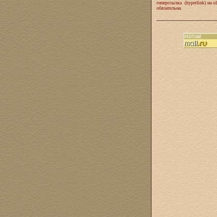
гиперссылка (hyperlink) на ol
обязательна.