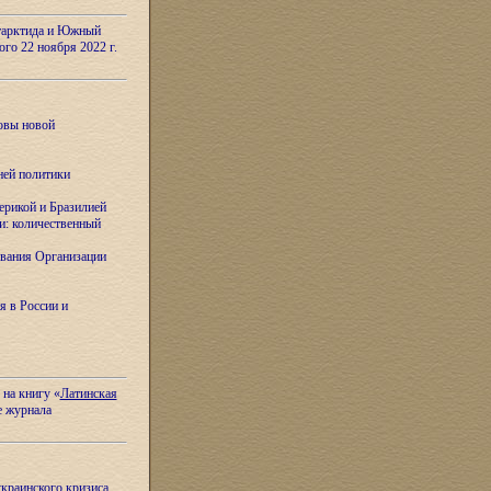
тарктида и Южный
ого 22 ноября 2022 г.
овы новой
ней политики
ерикой и Бразилией
и: количественный
вания Организации
я в России и
 на книгу «
Латинская
е журнала
украинского кризиса