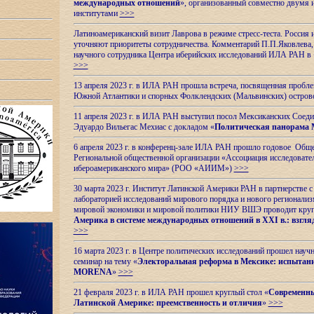
международных отношений
», организованный совместно двумя 
институтами
>>>
Латиноамериканский визит Лаврова в режиме стресс-теста. Россия 
уточняют приоритеты сотрудничества. Комментарий П.П.Яковлева, д
научного сотрудника Центра иберийских исследований ИЛА РАН в 
>>>
13 апреля 2023 г. в ИЛА РАН прошла встреча, посвященная пробл
Южной Атлантики и спорных
Фолклендских (Мальвинских) остро
11 апреля 2023 г. в ИЛА РАН выступил посол Мексиканских Соед
Эдуардо Вильегас Мехиас c докладом «
Политическая панорама 
6 апреля 2023 г. в конференц-зале ИЛА РАН прошло годовое Обще
Региональной общественной организации «Ассоциация исследовате
ибероамериканского мира» (РОО «АИИМ»)
>>>
30 марта 2023 г. Институт Латинской Америки РАН в партнерстве
лабораторией исследований мирового порядка и нового регионализ
мировой экономики и мировой политики НИУ ВШЭ проводит круг
Америка в системе международных отношений в XXI в.: взгляд
>>>
16 марта 2023 г. в Центре политических исследований прошел науч
семинар на тему «
Электоральная реформа в Мексике: испытани
MORENA
»
>>>
21 февраля 2023 г. в ИЛА РАН прошел круглый стол «
Современны
Латинской Америке: преемственность и отличия
»
>>>