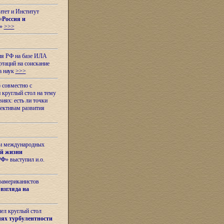
итет и Институт
«
Россия и
»
>>>
ия РФ на базе ИЛА
таций на соискание
а наук
>>>
 совместно с
 круглый стол на тему
иях: есть ли точки
ективам развития
 и международных
ой жизни
РФ
» выступил и.о.
оамериканистов
взгляда на
шел круглый стол
ях турбулентности