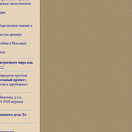
овые экологические
ации
бщественное мнение в
ка (на примере
лумбии и Мексики)
яти
нтричного мира как
>>
ународном круглом
тельный проект
»,
гии и зарубежного
овлева, д.э.н.,
ИЛА РАН журналу
оенного дела. Ее