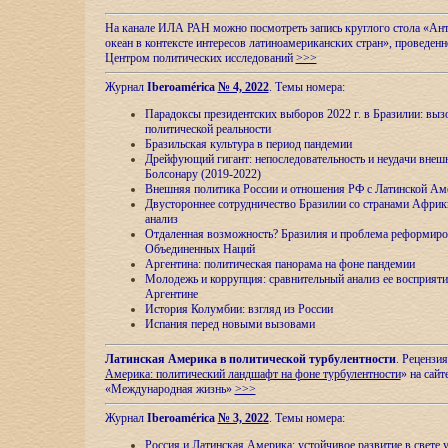
На канале ИЛА РАН можно посмотреть запись круглого стола «Ан
океан в контексте интересов латиноамериканских стран», проведенн
Центром политических исследований
>>>
Журнал
Iberoamérica
№ 4, 2022
. Темы номера:
Парадоксы президентских выборов 2022 г. в Бразилии: выз
политической реальности
Бразильская культура в период пандемии
Дрейфующий гигант: непоследовательность и неудачи внеш
Болсонару (2019-2022)
Внешняя политика России и отношения РФ с Латинской Ам
Двустороннее сотрудничество Бразилии со странами Африк
анализ
Отдаленная возможность? Бразилия и проблема реформиро
Объединенных Наций
Аргентина: политическая панорама на фоне пандемии
Молодежь и коррупция: сравнительный анализ ee восприяти
Аргентине
История Колумбии: взгляд из России
Испания перед новыми вызовами
Латинская Америка в политической турбулентности
. Рецензия
Америка: политический ландшафт на фоне турбулентности
» на сайт
«Международная жизнь»
>>>
Журнал
Iberoamérica
№ 3, 2022
. Темы номера:
Россия и Латинская Америка: устойчивое развитие в свете 