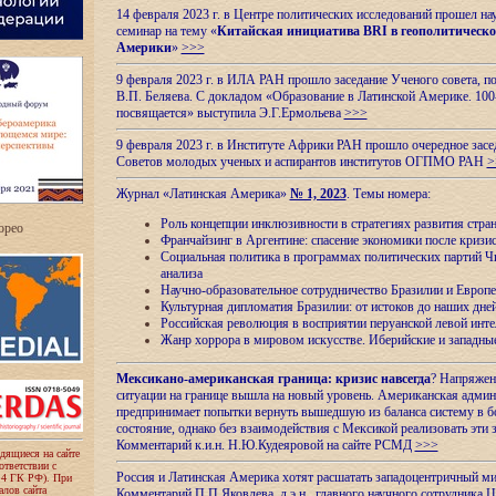
14 февраля 2023 г. в Центре политических исследований прошел на
семинар на тему «
Китайская инициатива BRI в геополитическо
Америки
»
>>>
9 февраля 2023 г. в ИЛА РАН прошло заседание Ученого совета, п
В.П. Беляева. С докладом «Образование в Латинской Америке. 100
посвящается» выступила Э.Г.Ермольева
>>>
9 февраля 2023 г. в Институте Африки РАН прошло очередное засе
Советов молодых ученых и аспирантов институтов ОГПМО РАН
>
Журнал «Латинская Америка»
№ 1, 2023
. Темы номера:
Роль концепции инклюзивности в стратегиях развития стр
ropeo
Франчайзинг в Аргентине: спасение экономики после кризи
Социальная политика в программах политических партий Чи
анализа
Научно-образовательное сотрудничество Бразилии и Европе
Культурная дипломатия Бразилии: от истоков до наших дне
Российская революция в восприятии перуанской левой инт
Жанр хоррора в мировом искусстве. Иберийские и западн
Мексикано-американская граница: кризис навсегда
? Напряжен
ситуации на границе вышла на новый уровень. Американская адми
предпринимает попытки вернуть вышедшую из баланса систему в б
состояние, однако без взаимодействия с Мексикой реализовать эти 
Комментарий к.и.н. Н.Ю.Кудеяровой на сайте РСМД
>>>
одящиеся на сайте
оответствии с
Россия и Латинская Америка хотят расшатать западоцентричный м
 4 ГК РФ). При
лов сайта
Комментарий П.П.Яковлева, д.э.н., главного научного сотрудника 