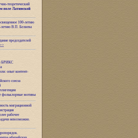
учно-теоретический
м поле Латинской
освященное 100-летию
-летию В.П. Беляева
дание председателей
>>
ан БРИКС
са
ли: опыт контент-
йского союза
й
еллигенции
ые фольклорные мотивы
ность миграционной
нистрация
олее рабочее
задачи невозможно.
иропорядок.
Центра иберийских