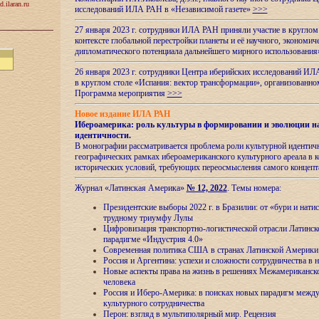
d.ilaran.ru
исследований ИЛА РАН в «Независимой газете»
>>>
27 января 2023 г. сотрудники ИЛА РАН приняли участие в круглом
контексте глобальной перестройки планеты и её научного, экономич
дипломатического потенциала дальнейшего мирного использовани
26 января 2023 г. сотрудники Центра иберийских исследований ИЛ
в круглом столе «Испания: вектор трансформации», организова
Программа мероприятия
>>>
Новое издание ИЛА РАН
Ибероамерика: роль культуры в формировании и эволюции н
идентичности
.
В монографии рассматривается проблема роли культурной идентич
географических рамках ибероамериканского культурного ареала в 
исторических условий, требующих переосмысления самого концепт
Журнал «Латинская Америка»
№ 12, 2022
. Темы номера:
Президентские выборы 2022 г. в Бразилии: от «бури и нати
трудному триумфу Лулы
Цифровизация транспортно-логистической отрасли Латинс
парадигме «Индустрия 4.0»
Современная политика США в странах Латинской Америки 
Россия и Аргентина: успехи и сложности сотрудничества в 
Новые аспекты права на жизнь в решениях Межамериканско
человека
Россия и Иберо-Америка: в поисках новых парадигм межд
культурного сотрудничества
Перон: взгляд в мультиполярный мир. Рецензия