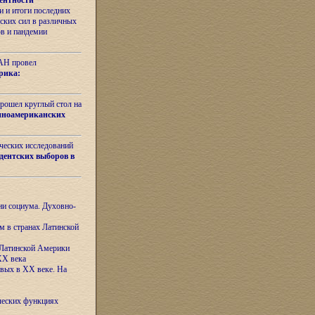
ентности
 и итоги последних
ских сил в различных
ов и пандемии
РАН провел
рика:
рошел круглый стол на
иноамериканских
ических исследований
дентских выборов в
ни социума. Духовно-
м в странах Латинской
 Латинской Америки
XX века
евых в XX веке. На
ческих функциях