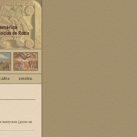
САЙТА
ESPAÑOL
 выпусках (досье на