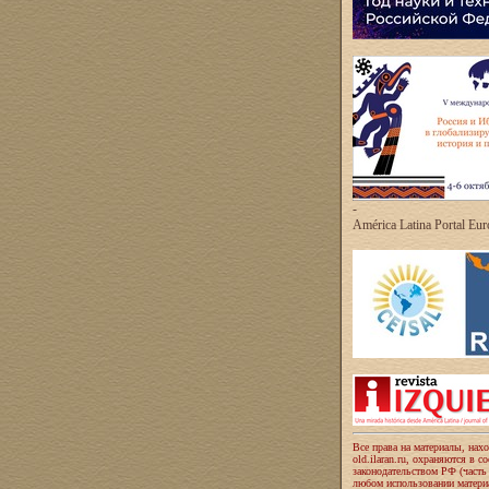
-
América Latina Portal Eu
Все права на материалы, нах
old.ilaran.ru, охраняются в с
законодательством РФ (часть
любом использовании материа