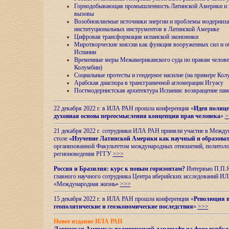
Горнодобывающая промышленность Латинской Америки и н
вызовы
Возобновляемые источники энергии и проблемы модерниз
институциональных инструментов в Латинской Америке
Цифровая трансформация испанской экономики
Миротворческие миссии как функция вооруженных сил и о
Испании
Временные меры Межамериканского суда по правам челове
Колумбии)
Социальные протесты и гендерное насилие (на примере Ко
Арабская диаспора в трансграничной агломерации Игуасу
Постмодернистская архитектура Испании: возвращение пам
22 декабря 2022 г. в ИЛА РАН прошла конференция «
Идея полице
духовная основа переосмысления концепции прав человека
»
>
21 декабря 2022 г. сотрудники ИЛА РАН приняли участие в Межд
столе
«Изучение Латинской Америки как научный и образова
организованной Факультетом международных отношений, политоло
регионоведения
РГГУ
>>>
Россия и Бразилия: курс к новым горизонтам?
Интервью П.П.Як
главного научного сотрудника Центра иберийских исследований 
«Международная жизнь»
>>>
15 декабря 2022 г. в ИЛА РАН прошла конференция «
Революция в
геополитические и геоэкономические последствия
»
>>>
Новое издание ИЛА РАН