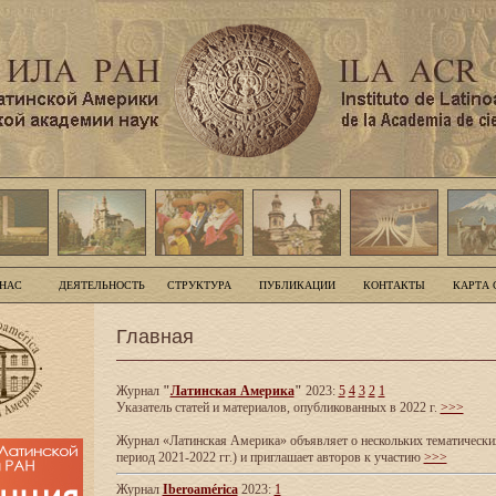
 НАС
ДЕЯТЕЛЬНОСТЬ
СТРУКТУРА
ПУБЛИКАЦИИ
КОНТАКТЫ
КАРТА 
Главная
Журнал
"
Латинская Америка
"
2023:
5
4
3
2
1
Указатель статей и материалов, опубликованных в 2022 г.
>>>
Журнал «Латинская Америка» объявляет о нескольких тематических
период 2021-2022 гг.) и приглашает авторов к участию
>>>
Журнал
Iberoamérica
2023:
1