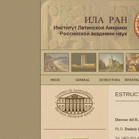
INICIO
GENERAL
ESTRUCTURA
INVESTI
ESTRUC
Director del I
Ph.D.
Dmitriy
Tel. (495) 953-