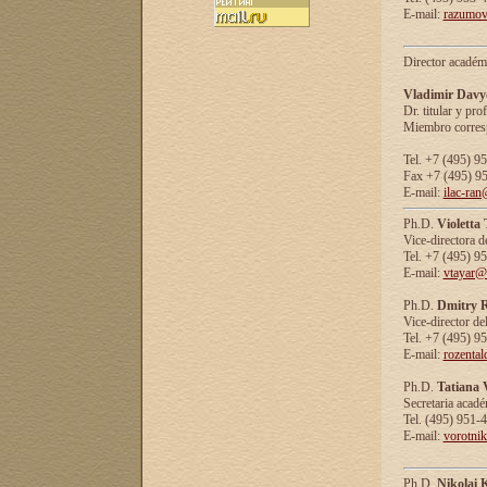
E-mail:
razumov
Director académ
Vladimir Davy
Dr. titular y prof
Miembro corresp
Tel. +7 (495) 9
Fax +7 (495) 9
E-mail:
ilac-ran
Ph.D.
Violetta
Vice-directora d
Tel. +7 (495) 9
E-mail:
vtayar@
Ph.D.
Dmitry R
Vice-director de
Tel. +7 (495) 9
E-mail:
rozenta
Ph.D.
Tatiana 
Secretaria acad
Tel. (495) 951-
E-mail:
vorotni
Ph.D.
Nikolai 