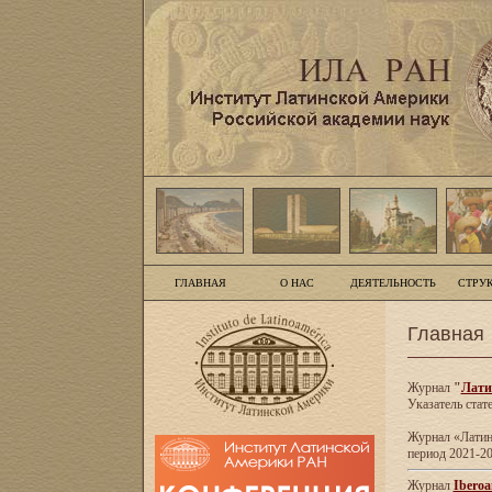
ГЛАВНАЯ
О НАС
ДЕЯТЕЛЬНОСТЬ
СТРУ
Главная
Журнал
"
Лати
Указатель стат
Журнал «Латинс
период 2021-20
Журнал
Iberoa