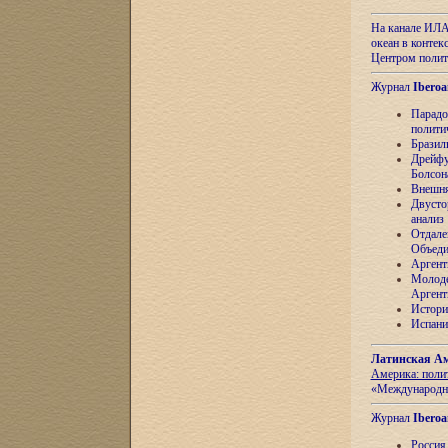
На канале ИЛА
океан в контек
Центром полит
Журнал
Iberoa
Парадо
полити
Бразил
Дрейфу
Болсон
Внешня
Двусто
анализ
Отдале
Объеди
Аргент
Молоде
Аргент
Истори
Испани
Латинская Ам
Америка: поли
«Международн
Журнал
Iberoa
Россия