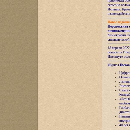
проблемам обе
серьезно ослож
Испании. Кром
взаимодейств
Новое издани
Перспектива 
латиноамери
Монография по
специфической
18 апреля 202
поворот в Ибер
Институте все
Журнал
Iberoa
Цифров
Основн
Латинс
Энерге
Связь 
Колум
«Левый
особен
Глобал
дихото
Развит
внутри
40 лет