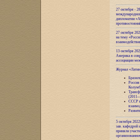
27 октября - 2
международног
дипломатии «А
противостояни
27 октября 20
на тему «Росси
взаимодействи
13 октября 202
Америка в сов
ассоциации ме
Журнал «Лати
Бразил
Россия
Колумб
Трансф
(2011—
СССР и
взаимо
Развит
5 октября 2022
зав. кафедрой
приняли участи
организованно