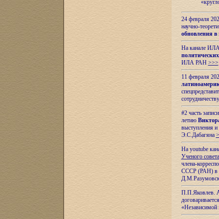
«кругл
24 февраля 202
научно-теорети
обновления в
На канале ИЛА
политических
ИЛА РАН
>>>
11 февраля 202
латиноамерик
спецпредстави
сотрудничест
#2 часть запис
летию
Виктор
выступления и
Э.С.Дабагяна
На youtube ка
Ученого совета
члена-корресп
СССР (РАН) в 1
Д.М.Разумовск
П.П.Яковлев.
договариваетс
«Независимой 