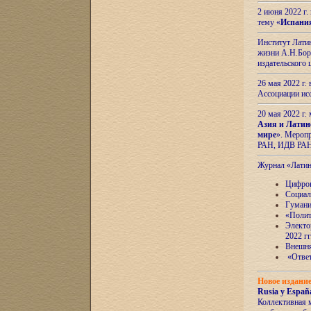
2 июня 2022 г
тему «
Испани
Институт Латин
жизни А.Н.Боро
издательского
26 мая 2022 г
Ассоциации ис
20 мая 2022 г.
Азия и Латин
мире
». Мероп
РАН, ИДВ РА
Журнал «Лати
Цифров
Социал
Гумани
«Полит
Электо
2022 гг
Внешняя
«Ответ
Новое издани
Rusia y España
Коллективная 