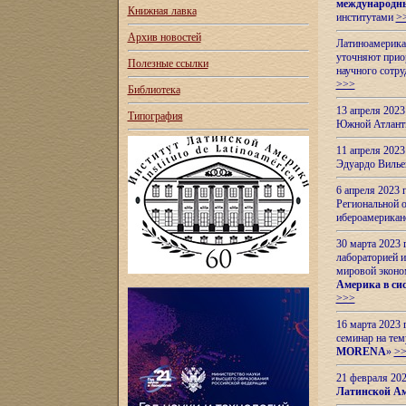
международн
Книжная лавка
институтами
>
Архив новостей
Латиноамерикан
уточняют приор
Полезные ссылки
научного сотр
>>>
Библиотека
13 апреля 202
Типография
Южной Атлант
11 апреля 202
Эдуардо Вилье
6 апреля 2023
Региональной 
ибероамерика
30 марта 2023
лабораторией и
мировой эконо
Америка в сис
>>>
16 марта 2023 
семинар на тем
MORENA
»
>
21 февраля 20
Латинской Ам