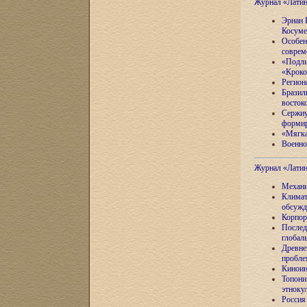
Журнал «Лати
Эрнан 
Косуме
Особен
соврем
«Подли
«Кроко
Регион
Бразил
восток
Сержиу
формир
«Мягка
Военно
Журнал «Лати
Механи
Климат
обсужд
Корпор
Послед
глобал
Древне
пробле
Киноин
Топони
этноку
Россия