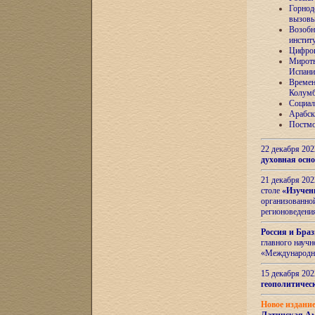
Горнод
вызов
Возобн
инстит
Цифров
Миротв
Испани
Времен
Колумб
Социал
Арабск
Постмо
22 декабря 20
духовная осн
21 декабря 20
столе
«Изучен
организованно
регионоведени
Россия и Бра
главного науч
«Международн
15 декабря 20
геополитическ
Новое издани