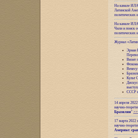
На канале ИЛА
Латинской Амер
политических
На канале ИЛА
Чили и поиск о
политических
Журнал «Лати
Эрнан 
Перево
Визит 
Феноме
Венесу
Бразил
Культ 
Дискус
выступ
СССР и
14 апреля 2022
научно-теорети
Бразилии
"
>>
17 марта 2022 
научно-теорети
Америке: сра