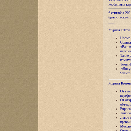
13 сентября 2
необычных кар
6 сентября 20
бразильской г
>>>
Журнал «Лати
Новые 
Социал
«Вакци
перспе
Такие 
коммун
Тема И
«Локус
System 
Журнал
Iberoa
От гео
перефо
От отк
объеди
Евросо
Типоло
Левое д
правой
Мексик
Отноше