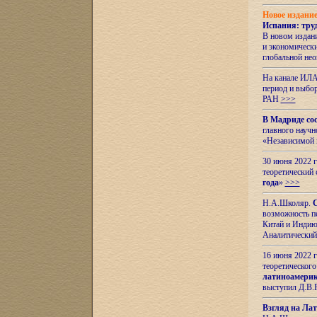
Новое издани
Испания: тру
В новом издан
и экономическ
глобальной не
На канале ИЛА
период и выбо
РАН
>>>
В Мадриде со
главного науч
«Независимой 
30 июня 2022 
теоретический 
года
»
>>>
Н.А.Школяр.
С
возможность пе
Китай и Индию,
Аналитический
16 июня 2022 г
теоретического
латиноамерик
выступил Д.В.
Взгляд на Ла