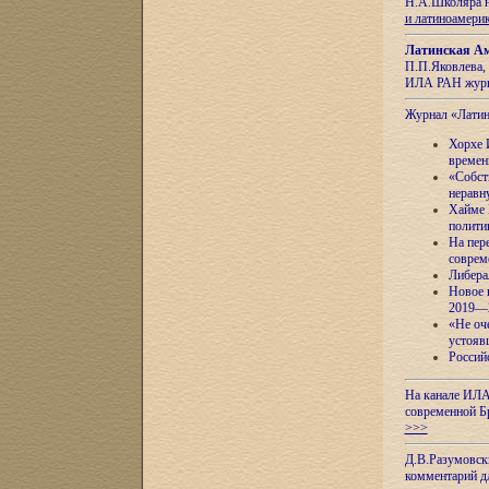
Н.А.Школяра н
и латиноамери
Латинская Ам
П.П.Яковлева, 
ИЛА РАН журн
Журнал «Лати
Хорхе 
времен
«Собст
неравн
Хайме 
полити
На пер
соврем
Либера
Новое 
2019—
«Не оч
устояв
Россий
На канале ИЛА
современной Б
>>>
Д.В.Разумовск
комментарий 