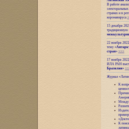
Латинская Ам
В работе анал
электоральных 
странах и в ре
коронавируса
15 декабря 20
традиционную
межкультурны
22 ноября 2022
тему «
Антаркт
стран
»
>>>
17 ноября 2022
ИЛА РАН высту
Бразилии
»
>>
Журнал «Лати
К вопр
ценнос
Причин
Амери
Междун
Развит
Издате
пример
«Докто
К поис
латино