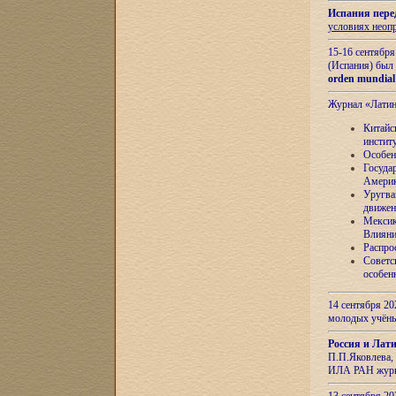
Испания пере
условиях неоп
15-16 сентябр
(Испания) был
orden mundial
Журнал «Лати
Китайс
инстит
Особен
Госуда
Амери
Уругва
движен
Мексик
Влияни
Распро
Советс
особен
14 сентября 20
молодых учён
Россия и Лат
П.П.Яковлева, 
ИЛА РАН журн