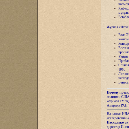
возмож
Кафедр
мусуль
Ретабло
Журнал «Лати
Роль Э
эконом
Конкур
Военно
прошло
Умная 
Пробле
Социал
1910—1
Латинс
исслед
Венесу
Почему прези
политики США 
журнала «Межд
Америки РАН
На канале ИЛА
исследований «
Насколько он
директор Инст