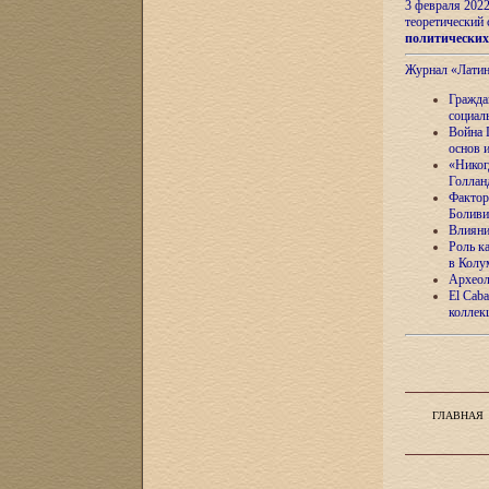
3 февраля 202
теоретический 
политически
Журнал «Лати
Гражда
социал
Война 
основ 
«Никог
Голлан
Фактор
Боливи
Влияни
Роль к
в Колу
Археол
El Caba
коллек
ГЛАВНАЯ