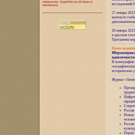
гиперссылка (hyperlink) на old.ilaran.ru
исследований 
обязательна.
27 января 2023
контексте глоб
дипломатическ
26 января 2023
в круглом сто
Программа ме
Новое издани
Ибероамерика
идентичности
В монографии 
географических
исторических 
Журнал «Лати
Президе
трудно
Цифров
паради
Соврем
Россия
Новые 
челове
Россия
культу
Перон: