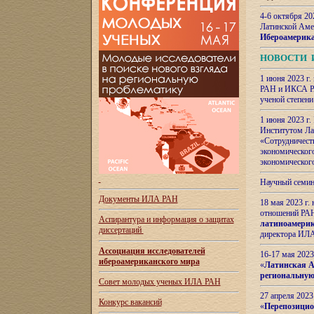
4-6 октября 20
Латинской Аме
Ибероамерика
НОВОСТИ 
1 июня 2023 г.
РАН и ИКСА РА
ученой степени
1 июня 2023 г
Институтом Ла
«Сотрудничеств
экономическог
экономическог
Научный семин
Документы ИЛА РАН
18 мая 2023 г
отношений РАН
Аспирантура и
информация о защитах
латиноамерик
диссертаций
директора ИЛА
Ассоциация исследователей
16-17 мая 202
ибероамериканского мира
«
Латинская Ам
региональную
Совет молодых ученых ИЛА РАН
27 апреля 2023
Конкурс вакансий
«
Перепозицио