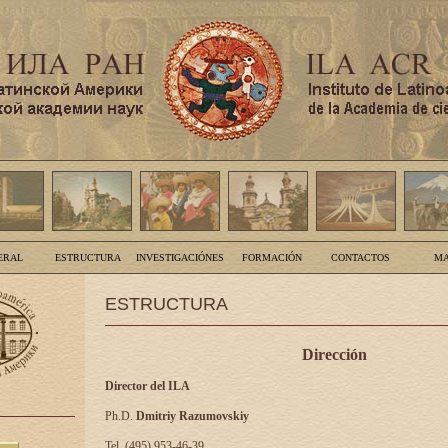
ERAL
ESTRUCTURA
INVESTIGACIÓNES
FORMACIÓN
CONTACTOS
MA
ESTRUCTURA
Dirección
Director del ILA
Ph.D.
Dmitriy Razumovskiy
Tel. (495) 953-46-39