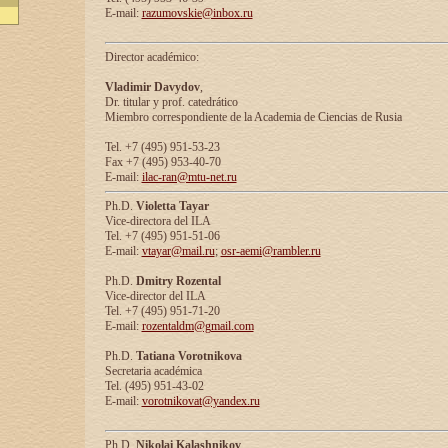
E-mail:
razumovskie@inbox.ru
Director académico:
Vladimir Davydov
,
Dr. titular y prof. catedrático
Miembro correspondiente de la Academia de Ciencias de Rusia
Tel. +7 (495) 951-53-23
Fax +7 (495) 953-40-70
E-mail:
ilac-ran@mtu-net.ru
Ph.D.
Violetta Tayar
Vice-directora del ILA
Tel. +7 (495) 951-51-06
E-mail:
vtayar@mail.ru
;
osr-aemi@rambler.ru
Ph.D.
Dmitry Rozental
Vice-director del ILA
Tel. +7 (495) 951-71-20
E-mail:
rozentaldm@gmail.com
Ph.D.
Tatiana Vorotnikova
Secretaria académica
Tel. (495) 951-43-02
E-mail:
vorotnikovat@yandex.ru
Ph.D.
Nikolai Kalashnikov