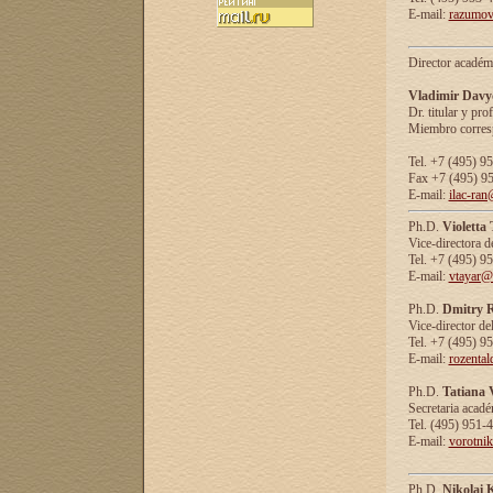
E-mail:
razumov
Director académ
Vladimir Davy
Dr. titular y prof
Miembro corresp
Tel. +7 (495) 9
Fax +7 (495) 9
E-mail:
ilac-ran
Ph.D.
Violetta
Vice-directora d
Tel. +7 (495) 9
E-mail:
vtayar@
Ph.D.
Dmitry R
Vice-director de
Tel. +7 (495) 9
E-mail:
rozenta
Ph.D.
Tatiana 
Secretaria acad
Tel. (495) 951-
E-mail:
vorotni
Ph.D.
Nikolai 