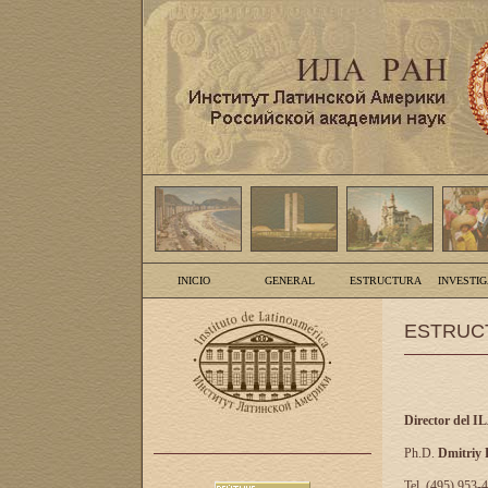
INICIO
GENERAL
ESTRUCTURA
INVESTI
ESTRUC
Director del I
Ph.D.
Dmitriy
Tel. (495) 953-