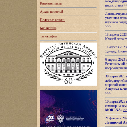
международн
Книжная лавка
институтами
>
Архив новостей
Латиноамерикан
уточняют приор
Полезные ссылки
научного сотр
>>>
Библиотека
13 апреля 202
Типография
Южной Атлант
11 апреля 202
Эдуардо Вилье
6 апреля 2023
Региональной 
ибероамерика
30 марта 2023
лабораторией и
мировой эконо
Америка в сис
>>>
16 марта 2023 
семинар на тем
MORENA
»
>
21 февраля 20
Латинской Ам