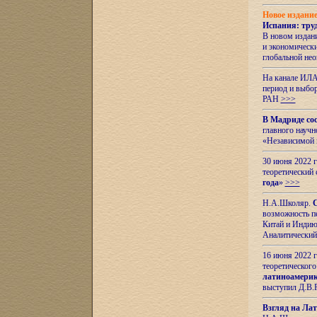
Новое издани
Испания: тру
В новом издан
и экономическ
глобальной не
На канале ИЛА
период и выбо
РАН
>>>
В Мадриде со
главного науч
«Независимой 
30 июня 2022 
теоретический 
года
»
>>>
Н.А.Школяр.
С
возможность пе
Китай и Индию,
Аналитический
16 июня 2022 г
теоретического
латиноамерик
выступил Д.В.
Взгляд на Ла