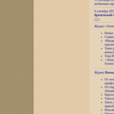
13 сентября 2
необычных кар
6 сентября 20
бразильской г
>>>
Журнал «Лати
Новые 
Социал
«Вакци
перспе
Такие 
коммун
Тема И
«Локус
System 
Журнал
Iberoa
От гео
перефо
От отк
объеди
Евросо
Типоло
Левое д
правой
Мексик
Отноше