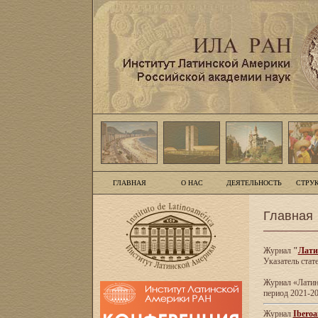
ГЛАВНАЯ
О НАС
ДЕЯТЕЛЬНОСТЬ
СТРУ
Главная
Журнал
"
Лати
Указатель стат
Журнал «Латинс
период 2021-20
Журнал
Iberoa