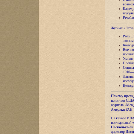
возмож
Кафедр
мусуль
Ретабло
Журнал «Лати
Роль Э
эконом
Конкур
Военно
прошло
Умная 
Пробле
Социал
1910—1
Латинс
исслед
Венесу
Почему прези
политики США 
журнала «Межд
Америки РАН
На канале ИЛА
исследований «
Насколько он
директор Инст