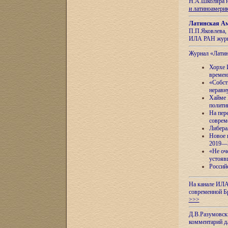
Н.А.Школяра н
и латиноамери
Латинская Ам
П.П.Яковлева, 
ИЛА РАН журн
Журнал «Лати
Хорхе 
времен
«Собст
неравн
Хайме 
полити
На пер
соврем
Либера
Новое 
2019—
«Не оч
устояв
Россий
На канале ИЛА
современной Б
>>>
Д.В.Разумовск
комментарий 