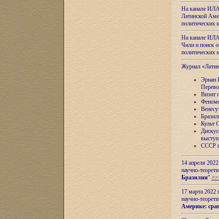
На канале ИЛА
Латинской Амер
политических
На канале ИЛА
Чили и поиск о
политических
Журнал «Лати
Эрнан 
Перево
Визит 
Феноме
Венесу
Бразил
Культ 
Дискус
выступ
СССР и
14 апреля 2022
научно-теорети
Бразилии
"
>>
17 марта 2022 
научно-теорети
Америке: сра