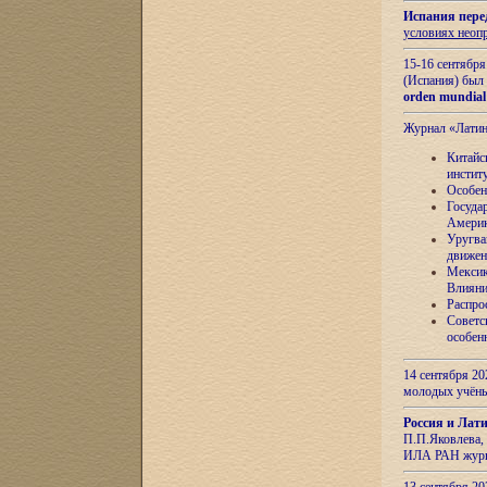
Испания пере
условиях неоп
15-16 сентябр
(Испания) был
orden mundial
Журнал «Лати
Китайс
инстит
Особен
Госуда
Амери
Уругва
движен
Мексик
Влияни
Распро
Советс
особен
14 сентября 20
молодых учён
Россия и Лат
П.П.Яковлева, 
ИЛА РАН журн