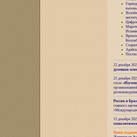
Горнод
вызов
Возобн
инстит
Цифров
Миротв
Испани
Времен
Колумб
Социал
Арабск
Постмо
22 декабря 20
духовная осн
21 декабря 20
столе
«Изучен
организованно
регионоведени
Россия и Бра
главного науч
«Международн
15 декабря 20
геополитическ
Новое издани