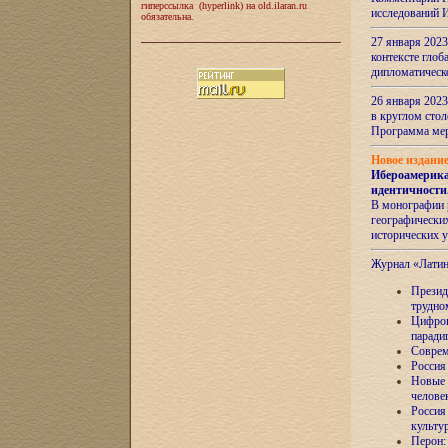
гиперссылка (hyperlink) на old.ilaran.ru
исследований 
обязательна.
27 января 2023
контексте глоб
дипломатическ
26 января 2023
в круглом сто
Программа ме
Новое издани
Ибероамерика
идентичности
В монографии 
географических
исторических 
Журнал «Лати
Президе
трудно
Цифров
паради
Соврем
Россия
Новые 
челове
Россия
культу
Перон: