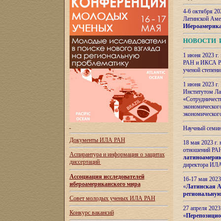
4-6 октября 20
Латинской Аме
Ибероамерика
НОВОСТИ 
1 июня 2023 г.
РАН и ИКСА РА
ученой степени
1 июня 2023 г
Институтом Ла
«Сотрудничеств
экономическог
экономическог
Научный семин
Документы ИЛА РАН
18 мая 2023 г
отношений РАН
Аспирантура и
информация о защитах
латиноамерик
диссертаций
директора ИЛА
Ассоциация исследователей
16-17 мая 202
ибероамериканского мира
«
Латинская Ам
региональную
Совет молодых ученых ИЛА РАН
27 апреля 2023
Конкурс вакансий
«
Перепозицио