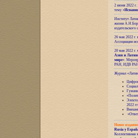
2 июня 2022 г
тему «
Испани
Институт Латин
жизни А.Н.Боро
издательского
26 мая 2022 г
Ассоциации ис
20 мая 2022 г.
Азия и Латин
мире
». Мероп
РАН, ИДВ РА
Журнал «Лати
Цифров
Социал
Гумани
«Полит
Электо
2022 гг
Внешняя
«Ответ
Новое издани
Rusia y España
Коллективная 