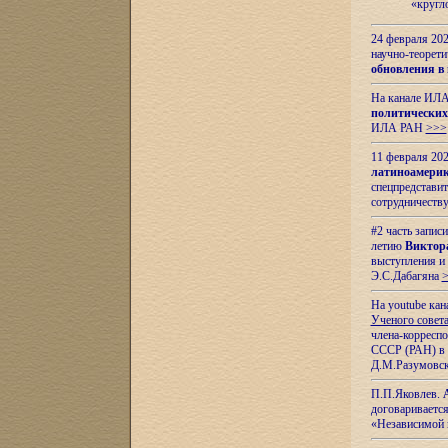
«кругл
24 февраля 202
научно-теорети
обновления в
На канале ИЛА
политических
ИЛА РАН
>>>
11 февраля 202
латиноамерик
спецпредстави
сотрудничест
#2 часть запис
летию
Виктор
выступления и
Э.С.Дабагяна
На youtube ка
Ученого совета
члена-корресп
СССР (РАН) в 1
Д.М.Разумовск
П.П.Яковлев.
договариваетс
«Независимой 