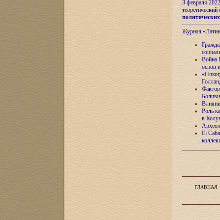
3 февраля 202
теоретический 
политически
Журнал «Лати
Гражда
социал
Война 
основ 
«Никог
Голлан
Фактор
Боливи
Влияни
Роль к
в Колу
Археол
El Caba
коллек
ГЛАВНАЯ