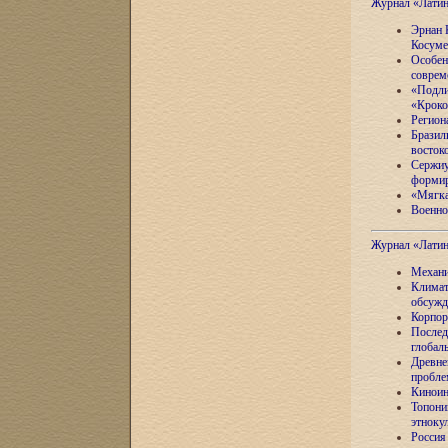
Журнал «Лати
Эрнан 
Косуме
Особен
соврем
«Подли
«Кроко
Регион
Бразил
восток
Сержиу
формир
«Мягка
Военно
Журнал «Лати
Механи
Климат
обсужд
Корпор
Послед
глобал
Древне
пробле
Киноин
Топони
этноку
Россия