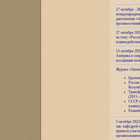
27 октября - 2
международног
дипломатии «А
противостояни
27 октября 20
на тему «Росси
взаимодействи
13 октября 202
Америка в сов
ассоциации ме
Журнал «Лати
Бразил
Россия
Колумб
Трансф
(2011—
СССР и
взаимо
Развит
5 октября 2022
зав. кафедрой
приняли участи
организованно