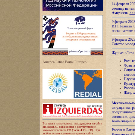
14 февраля 202
семинар на тем
Америки
»
>>
9 февраля 202
В.П. Беляева. 
посвящается» 
9 февраля 2023
Советов моло
Журнал «Лати
-
Роль к
América Latina Portal Europeo
Франча
Социал
анализ
Научно
Культу
Россий
Жанр х
Мексикано-ам
ситуации на г
предпринимает
состояние, одн
Комментарий к
Все права на материалы, находящиеся на сайте
old.ilaran.ru, охраняются в соответствии с
Россия и Лати
законодательством РФ (часть 4 ГК РФ). При
любом использовании материалов сайта
Комментарий П.