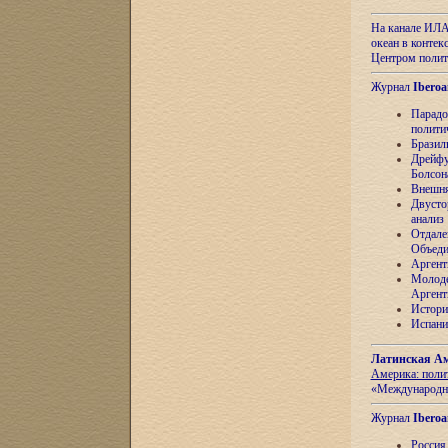
На канале ИЛА
океан в контек
Центром полит
Журнал
Iberoa
Парадо
полити
Бразил
Дрейфу
Болсон
Внешня
Двусто
анализ
Отдале
Объеди
Аргент
Молоде
Аргент
Истори
Испани
Латинская Ам
Америка: поли
«Международн
Журнал
Iberoa
Россия