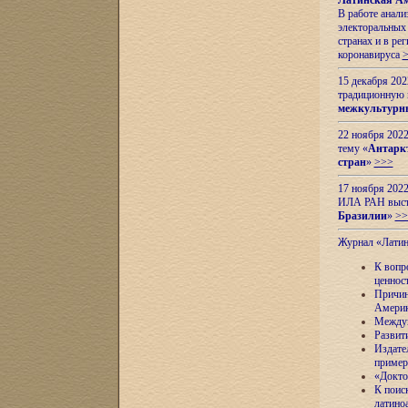
Латинская Ам
В работе анал
электоральных 
странах и в ре
коронавируса
15 декабря 20
традиционную
межкультурны
22 ноября 2022
тему «
Антаркт
стран
»
>>>
17 ноября 2022
ИЛА РАН высту
Бразилии
»
>>
Журнал «Лати
К вопр
ценнос
Причин
Амери
Междун
Развит
Издате
пример
«Докто
К поис
латино