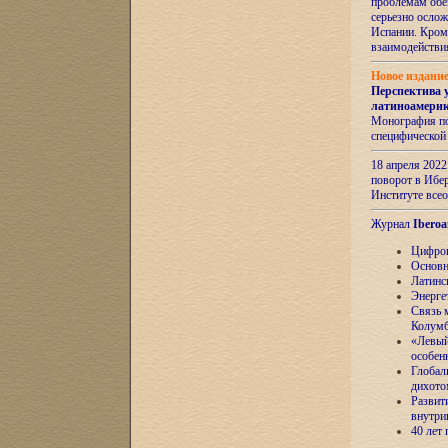
проблемам обе
серьезно ослож
Испании. Кром
взаимодейств
Новое издани
Перспектива 
латиноамери
Монография по
специфической
18 апреля 202
поворот в Ибер
Институте все
Журнал
Iberoa
Цифров
Основн
Латинс
Энерге
Связь 
Колум
«Левый
особен
Глобал
дихото
Развит
внутри
40 лет