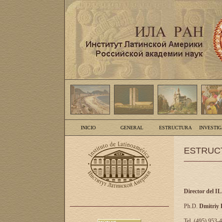
INICIO
GENERAL
ESTRUCTURA
INVESTI
ESTRUC
Director del I
Ph.D.
Dmitriy
Tel. (495) 953-