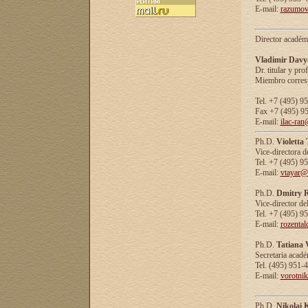
E-mail:
razumov
Director académ
Vladimir Davy
Dr. titular y prof
Miembro corresp
Tel. +7 (495) 9
Fax +7 (495) 9
E-mail:
ilac-ran
Ph.D.
Violetta
Vice-directora d
Tel. +7 (495) 9
E-mail:
vtayar@
Ph.D.
Dmitry R
Vice-director de
Tel. +7 (495) 9
E-mail:
rozenta
Ph.D.
Tatiana 
Secretaria acad
Tel. (495) 951-
E-mail:
vorotni
Ph.D.
Nikolai 