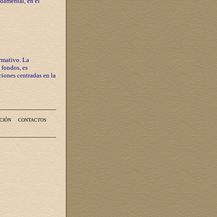
ndamental, en el
rmativo. La
 fondos, es
iones centradas en la
CIÓN
CONTACTOS