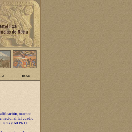
PA
RUSO
calificación, muchos
ternacional. El cuadro
tulares y 60 Ph.D.