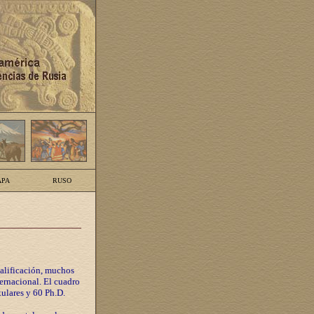
PA
RUSO
calificación, muchos
ternacional. El cuadro
tulares y 60 Ph.D.