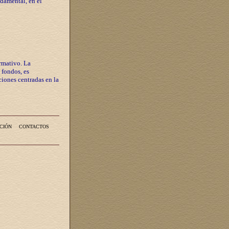
ndamental, en el
rmativo. La
 fondos, es
iones centradas en la
CIÓN
CONTACTOS